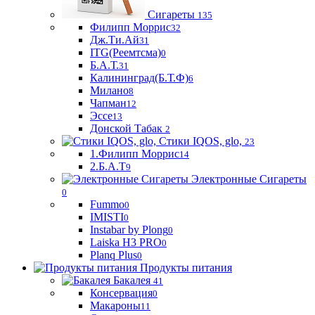
Сигареты
135
Филипп Моррис
32
Дж.Ти.Ай
31
ITG(Реемтсма)
0
Б.А.Т.
31
Калининград(Б.Т.Ф)
6
Милано
8
Чапман
12
Эссе
13
Донской Табак
2
Стики IQOS, glo,
23
1.Филипп Моррис
14
2.Б.А.Т
9
Электронные Сигареты
0
Fummo
0
IMISTI
0
Instabar by Plong
0
Laiska H3 PRO
0
Planq Plus
0
Продукты питания
Бакалея
41
Консервация
0
Макароны
11