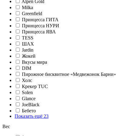
Alpen Gold
Milka
Greenfield
Принцесса ГИТА
Принцесса НУРИ
Принцесса ЯВА
TESS
ШАХ
Jardin
Жокей
Вкусы мира
DIM
Пирожное бисквитное «Медвежонок Барни»
Холс
Крекер TUC
Solen
Glance
JoeBlack
Бебето
Показать ещё 23
Вес