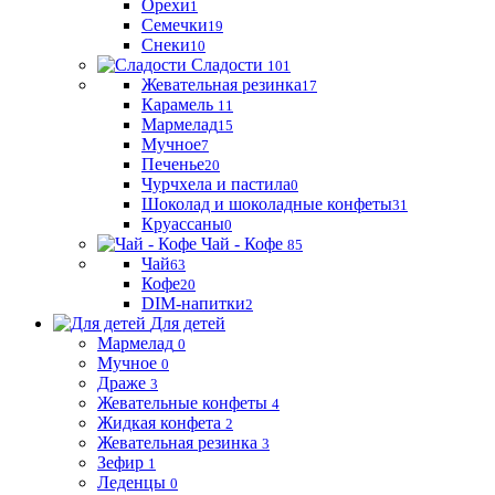
Орехи
1
Семечки
19
Снеки
10
Сладости
101
Жевательная резинка
17
Карамель
11
Мармелад
15
Мучное
7
Печенье
20
Чурчхела и пастила
0
Шоколад и шоколадные конфеты
31
Круассаны
0
Чай - Кофе
85
Чай
63
Кофе
20
DIM-напитки
2
Для детей
Мармелад
0
Мучное
0
Драже
3
Жевательные конфеты
4
Жидкая конфета
2
Жевательная резинка
3
Зефир
1
Леденцы
0