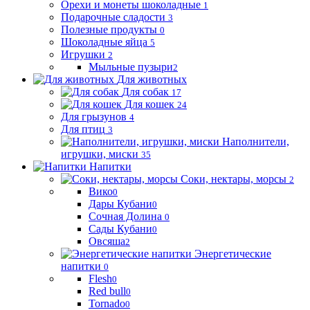
Орехи и монеты шоколадные
1
Подарочные сладости
3
Полезные продукты
0
Шоколадные яйца
5
Игрушки
2
Мыльные пузыри
2
Для животных
Для собак
17
Для кошек
24
Для грызунов
4
Для птиц
3
Наполнители,
игрушки, миски
35
Напитки
Соки, нектары, морсы
2
Вико
0
Дары Кубани
0
Сочная Долина
0
Сады Кубани
0
Овсяша
2
Энергетические
напитки
0
Flesh
0
Red bull
0
Tornado
0