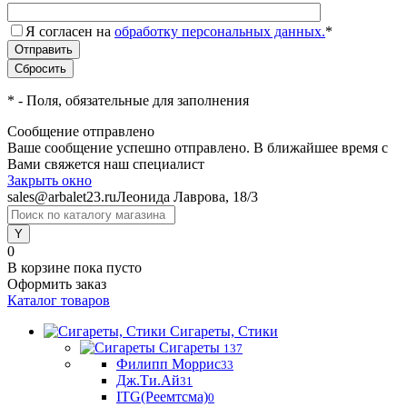
Я согласен на
обработку персональных данных.
*
*
- Поля, обязательные для заполнения
Сообщение отправлено
Ваше сообщение успешно отправлено. В ближайшее время с
Вами свяжется наш специалист
Закрыть окно
sales@arbalet23.ru
Леонида Лаврова, 18/3
0
В корзине
пока пусто
Оформить заказ
Каталог товаров
Сигареты, Стики
Сигареты
137
Филипп Моррис
33
Дж.Ти.Ай
31
ITG(Реемтсма)
0