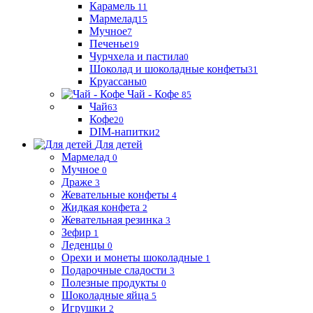
Карамель
11
Мармелад
15
Мучное
7
Печенье
19
Чурчхела и пастила
0
Шоколад и шоколадные конфеты
31
Круассаны
0
Чай - Кофе
85
Чай
63
Кофе
20
DIM-напитки
2
Для детей
Мармелад
0
Мучное
0
Драже
3
Жевательные конфеты
4
Жидкая конфета
2
Жевательная резинка
3
Зефир
1
Леденцы
0
Орехи и монеты шоколадные
1
Подарочные сладости
3
Полезные продукты
0
Шоколадные яйца
5
Игрушки
2