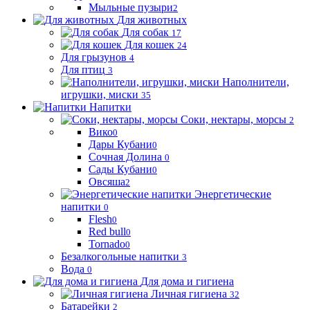
Мыльные пузыри
2
Для животных
Для собак
17
Для кошек
24
Для грызунов
4
Для птиц
3
Наполнители,
игрушки, миски
35
Напитки
Соки, нектары, морсы
2
Вико
0
Дары Кубани
0
Сочная Долина
0
Сады Кубани
0
Овсяша
2
Энергетические
напитки
0
Flesh
0
Red bull
0
Tornado
0
Безалкогольные напитки
3
Вода
0
Для дома и гигиена
Личная гигиена
32
Батарейки
2