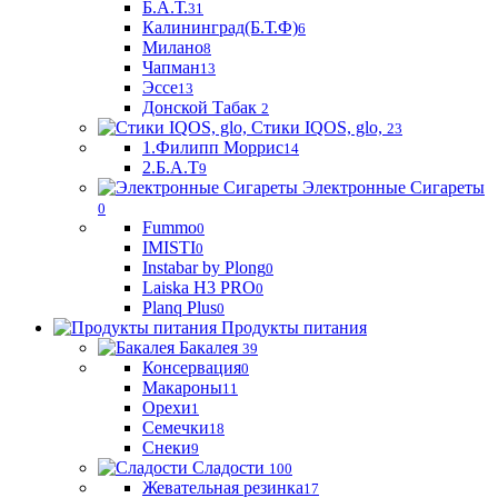
Б.А.Т.
31
Калининград(Б.Т.Ф)
6
Милано
8
Чапман
13
Эссе
13
Донской Табак
2
Стики IQOS, glo,
23
1.Филипп Моррис
14
2.Б.А.Т
9
Электронные Сигареты
0
Fummo
0
IMISTI
0
Instabar by Plong
0
Laiska H3 PRO
0
Planq Plus
0
Продукты питания
Бакалея
39
Консервация
0
Макароны
11
Орехи
1
Семечки
18
Снеки
9
Сладости
100
Жевательная резинка
17