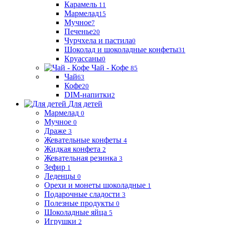
Карамель
11
Мармелад
15
Мучное
7
Печенье
20
Чурчхела и пастила
0
Шоколад и шоколадные конфеты
31
Круассаны
0
Чай - Кофе
85
Чай
63
Кофе
20
DIM-напитки
2
Для детей
Мармелад
0
Мучное
0
Драже
3
Жевательные конфеты
4
Жидкая конфета
2
Жевательная резинка
3
Зефир
1
Леденцы
0
Орехи и монеты шоколадные
1
Подарочные сладости
3
Полезные продукты
0
Шоколадные яйца
5
Игрушки
2