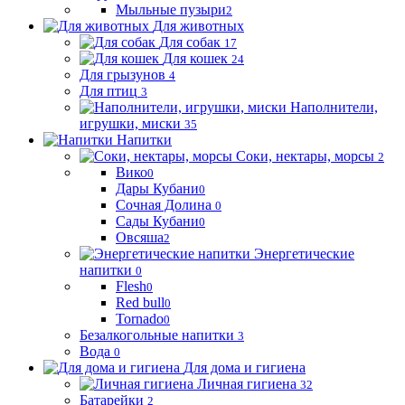
Мыльные пузыри
2
Для животных
Для собак
17
Для кошек
24
Для грызунов
4
Для птиц
3
Наполнители,
игрушки, миски
35
Напитки
Соки, нектары, морсы
2
Вико
0
Дары Кубани
0
Сочная Долина
0
Сады Кубани
0
Овсяша
2
Энергетические
напитки
0
Flesh
0
Red bull
0
Tornado
0
Безалкогольные напитки
3
Вода
0
Для дома и гигиена
Личная гигиена
32
Батарейки
2