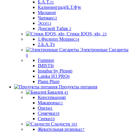
Б.А.Т.
31
Калининград(Б.Т.Ф)
6
Милано
8
Чапман
12
Эссе
13
Донской Табак
2
Стики IQOS, glo,
23
1.Филипп Моррис
14
2.Б.А.Т
9
Электронные Сигареты
0
Fummo
0
IMISTI
0
Instabar by Plong
0
Laiska H3 PRO
0
Planq Plus
0
Продукты питания
Бакалея
41
Консервация
0
Макароны
11
Орехи
1
Семечки
19
Снеки
10
Сладости
101
Жевательная резинка
17