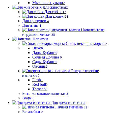
Мыльные пузыри
2
Для животных
Для собак
17
Для кошек
24
Для грызунов
4
Для птиц
4
Наполнители,
игрушки, миски
35
Напитки
Соки, нектары, морсы
2
Вико
0
Дары Кубани
0
Сочная Долина
0
Сады Кубани
0
Овсяша
2
Энергетические
напитки
0
Flesh
0
Red bull
0
Tornado
0
Безалкогольные напитки
3
Вода
0
Для дома и гигиена
Личная гигиена
32
Батарейки
2