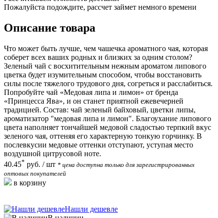
Пожалуйста подождите, рассчет займет немного времени
Описание товара
Что может быть лучше, чем чашечка ароматного чая, которая
соберет всех ваших родных и близких за одним столом?
Зеленый чай с восхитительным нежным ароматом липового
цветка будет изумительным способом, чтобы восстановить
силы после тяжелого трудового дня, согреться и расслабиться.
Попробуйте чай «Медовая липа и лимон» от бренда
«Принцесса Ява», и он станет приятной ежевечерней
традицией. Состав: чай зеленый байховый, цветки липы,
ароматизатор "медовая липа и лимон". Благоухание липового
цвета наполняет тончайшей медовой сладостью терпкий вкус
зеленого чая, оттеняя его характерную тонкую горчинку. В
послевкусии медовые оттенки отступают, уступая место
воздушной цитрусовой ноте.
*
40.45
руб.
/ шт
* цена доступна только для зарегистрированных
оптовых покупателей
в корзину
Нашли дешевле
В наличии