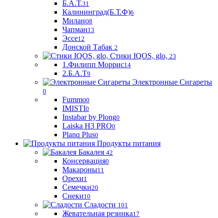
Б.А.Т.
31
Калининград(Б.Т.Ф)
6
Милано
8
Чапман
13
Эссе
12
Донской Табак
2
Стики IQOS, glo,
23
1.Филипп Моррис
14
2.Б.А.Т
9
Электронные Сигареты
0
Fummo
0
IMISTI
0
Instabar by Plong
0
Laiska H3 PRO
0
Planq Plus
0
Продукты питания
Бакалея
42
Консервация
0
Макароны
11
Орехи
1
Семечки
20
Снеки
10
Сладости
101
Жевательная резинка
17