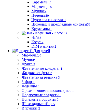
Карамель
11
Мармелад
15
Мучное
7
Печенье
20
Чурчхела и пастила
0
Шоколад и шоколадные конфеты
31
Круассаны
0
Чай - Кофе
82
Чай
63
Кофе
17
DIM-напитки
2
Для детей
Мармелад
0
Мучное
0
Драже
3
Жевательные конфеты
4
Жидкая конфета
2
Жевательная резинка
3
Зефир
1
Леденцы
0
Орехи и монеты шоколадные
1
Подарочные сладости
3
Полезные продукты
0
Шоколадные яйца
5
Игрушки
2