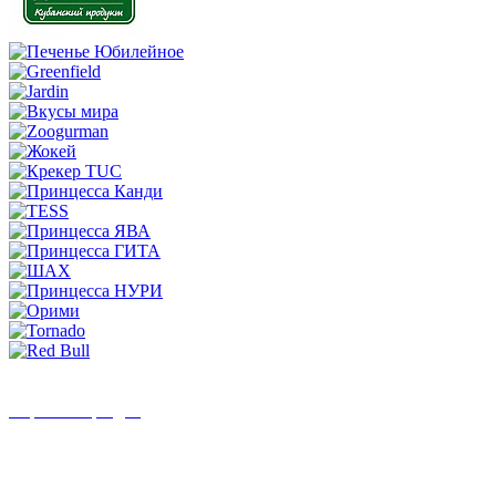
Супер предложение Август- скидка на шоколад Milka 25%!
АКЦИЯ Шоколад Milka!
Перейти в раздел
Бесплатная
доставка
По Краснодару
и краю +70км