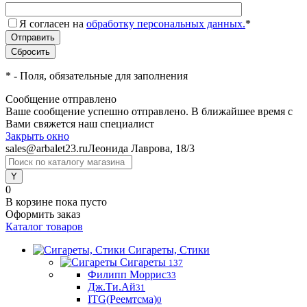
Я согласен на
обработку персональных данных.
*
*
- Поля, обязательные для заполнения
Сообщение отправлено
Ваше сообщение успешно отправлено. В ближайшее время с
Вами свяжется наш специалист
Закрыть окно
sales@arbalet23.ru
Леонида Лаврова, 18/3
0
В корзине
пока пусто
Оформить заказ
Каталог товаров
Сигареты, Стики
Сигареты
137
Филипп Моррис
33
Дж.Ти.Ай
31
ITG(Реемтсма)
0