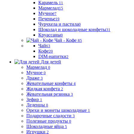
Карамель
11
Мармелад
15
Мучное
7
Печенье
19
Чурчхела и пастила
0
Шоколад и шоколадные конфеты
31
Круассаны
0
Чай - Кофе
85
Чай
63
Кофе
20
DIM-напитки
2
Для детей
Мармелад
0
Мучное
0
Драже
3
Жевательные конфеты
4
Жидкая конфета
2
Жевательная резинка
3
Зефир
1
Леденцы
0
Орехи и монеты шоколадные
1
Подарочные сладости
3
Полезные продукты
0
Шоколадные яйца
5
Игрушки
2