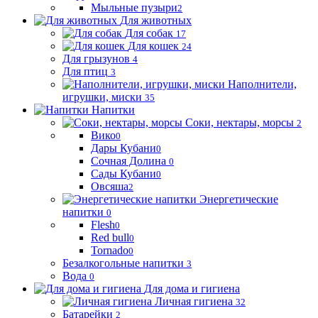
Мыльные пузыри
2
Для животных
Для собак
17
Для кошек
24
Для грызунов
4
Для птиц
3
Наполнители,
игрушки, миски
35
Напитки
Соки, нектары, морсы
2
Вико
0
Дары Кубани
0
Сочная Долина
0
Сады Кубани
0
Овсяша
2
Энергетические
напитки
0
Flesh
0
Red bull
0
Tornado
0
Безалкогольные напитки
3
Вода
0
Для дома и гигиена
Личная гигиена
32
Батарейки
2