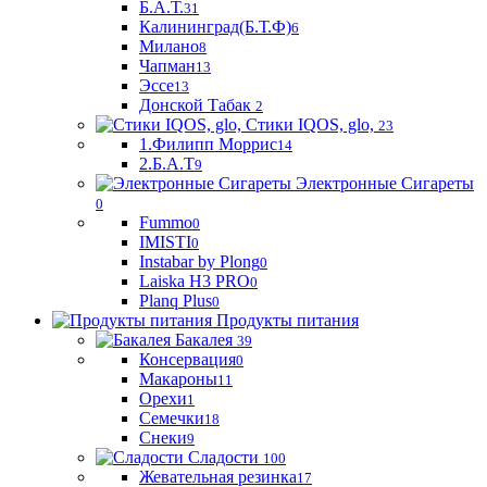
Б.А.Т.
31
Калининград(Б.Т.Ф)
6
Милано
8
Чапман
13
Эссе
13
Донской Табак
2
Стики IQOS, glo,
23
1.Филипп Моррис
14
2.Б.А.Т
9
Электронные Сигареты
0
Fummo
0
IMISTI
0
Instabar by Plong
0
Laiska H3 PRO
0
Planq Plus
0
Продукты питания
Бакалея
39
Консервация
0
Макароны
11
Орехи
1
Семечки
18
Снеки
9
Сладости
100
Жевательная резинка
17