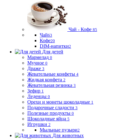
Чай - Кофе
85
Чай
63
Кофе
20
DIM-напитки
2
Для детей
Мармелад
0
Мучное
0
Драже
3
Жевательные конфеты
4
Жидкая конфета
2
Жевательная резинка
3
Зефир
1
Леденцы
0
Орехи и монеты шоколадные
1
Подарочные сладости
3
Полезные продукты
0
Шоколадные яйца
5
Игрушки
2
Мыльные пузыри
2
Для животных