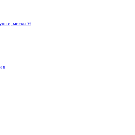
ушки, миски
35
и
0