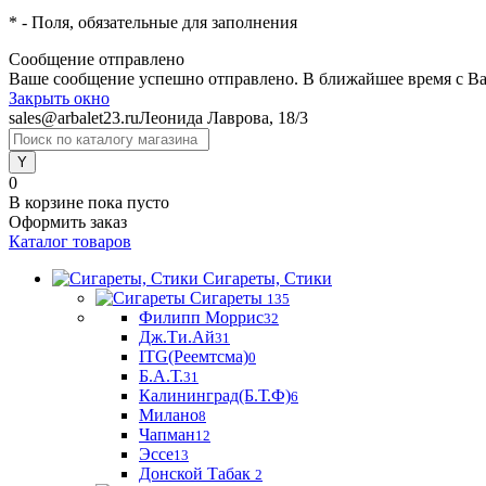
*
- Поля, обязательные для заполнения
Сообщение отправлено
Ваше сообщение успешно отправлено. В ближайшее время с Ва
Закрыть окно
sales@arbalet23.ru
Леонида Лаврова, 18/3
0
В корзине
пока пусто
Оформить заказ
Каталог товаров
Сигареты, Стики
Сигареты
135
Филипп Моррис
32
Дж.Ти.Ай
31
ITG(Реемтсма)
0
Б.А.Т.
31
Калининград(Б.Т.Ф)
6
Милано
8
Чапман
12
Эссе
13
Донской Табак
2