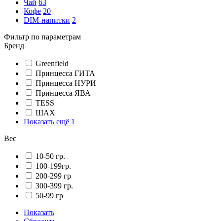
Чай
63
Кофе
20
DIM-напитки
2
Фильтр по параметрам
Бренд
Greenfield
Принцесса ГИТА
Принцесса НУРИ
Принцесса ЯВА
TESS
ШАХ
Показать ещё 1
Вес
10-50 гр.
100-199гр.
200-299 гр
300-399 гр.
50-99 гр
Показать