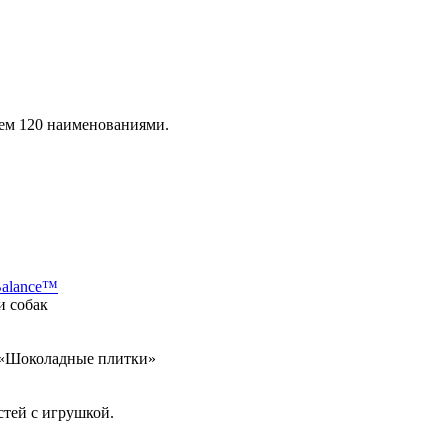
чем 120 наименованиями.
Balance™
и собак
а «Шоколадные плитки»
стей с игрушкой.