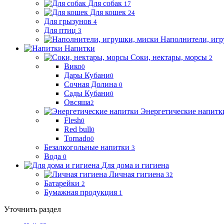
Для собак
17
Для кошек
24
Для грызунов
4
Для птиц
3
Наполнители, игр
Напитки
Соки, нектары, морсы
2
Вико
0
Дары Кубани
0
Сочная Долина
0
Сады Кубани
0
Овсяша
2
Энергетические напитк
Flesh
0
Red bull
0
Tornado
0
Безалкогольные напитки
3
Вода
0
Для дома и гигиена
Личная гигиена
32
Батарейки
2
Бумажная продукция
1
Уточнить раздел