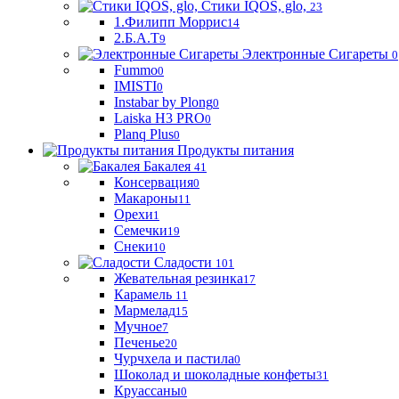
Стики IQOS, glo,
23
1.Филипп Моррис
14
2.Б.А.Т
9
Электронные Сигареты
0
Fummo
0
IMISTI
0
Instabar by Plong
0
Laiska H3 PRO
0
Planq Plus
0
Продукты питания
Бакалея
41
Консервация
0
Макароны
11
Орехи
1
Семечки
19
Снеки
10
Сладости
101
Жевательная резинка
17
Карамель
11
Мармелад
15
Мучное
7
Печенье
20
Чурчхела и пастила
0
Шоколад и шоколадные конфеты
31
Круассаны
0