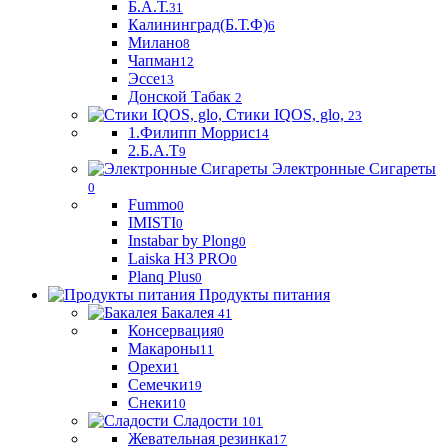
Б.А.Т.
31
Калининград(Б.Т.Ф)
6
Милано
8
Чапман
12
Эссе
13
Донской Табак
2
Стики IQOS, glo,
23
1.Филипп Моррис
14
2.Б.А.Т
9
Электронные Сигареты
0
Fummo
0
IMISTI
0
Instabar by Plong
0
Laiska H3 PRO
0
Planq Plus
0
Продукты питания
Бакалея
41
Консервация
0
Макароны
11
Орехи
1
Семечки
19
Снеки
10
Сладости
101
Жевательная резинка
17