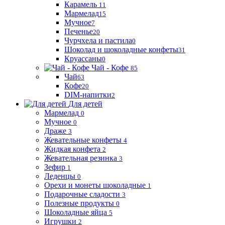
Карамель
11
Мармелад
15
Мучное
7
Печенье
20
Чурчхела и пастила
0
Шоколад и шоколадные конфеты
31
Круассаны
0
Чай - Кофе
85
Чай
63
Кофе
20
DIM-напитки
2
Для детей
Мармелад
0
Мучное
0
Драже
3
Жевательные конфеты
4
Жидкая конфета
2
Жевательная резинка
3
Зефир
1
Леденцы
0
Орехи и монеты шоколадные
1
Подарочные сладости
3
Полезные продукты
0
Шоколадные яйца
5
Игрушки
2