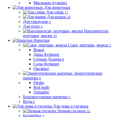
Мыльные пузыри
2
Для животных
Для собак
17
Для кошек
24
Для грызунов
4
Для птиц
3
Наполнители,
игрушки, миски
35
Напитки
Соки, нектары, морсы
2
Вико
0
Дары Кубани
0
Сочная Долина
0
Сады Кубани
0
Овсяша
2
Энергетические
напитки
0
Flesh
0
Red bull
0
Tornado
0
Безалкогольные напитки
3
Вода
0
Для дома и гигиена
Личная гигиена
32
Батарейки
2