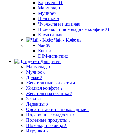
Карамель
11
Мармелад
15
Мучное
7
Печенье
19
Чурчхела и пастила
0
Шоколад и шоколадные конфеты
31
Круассаны
0
Чай - Кофе
85
Чай
63
Кофе
20
DIM-напитки
2
Для детей
Мармелад
0
Мучное
0
Драже
3
Жевательные конфеты
4
Жидкая конфета
2
Жевательная резинка
3
Зефир
1
Леденцы
0
Орехи и монеты шоколадные
1
Подарочные сладости
3
Полезные продукты
0
Шоколадные яйца
5
Игрушки
2