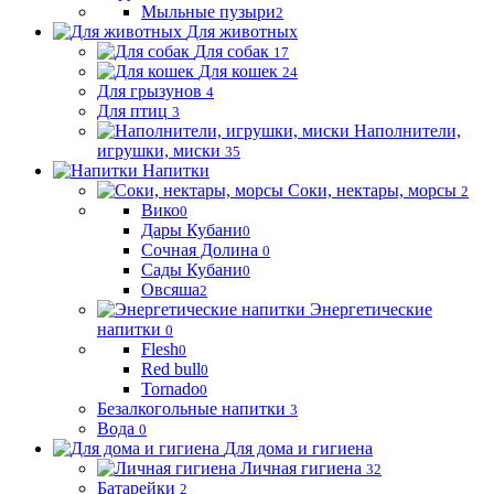
Мыльные пузыри
2
Для животных
Для собак
17
Для кошек
24
Для грызунов
4
Для птиц
3
Наполнители,
игрушки, миски
35
Напитки
Соки, нектары, морсы
2
Вико
0
Дары Кубани
0
Сочная Долина
0
Сады Кубани
0
Овсяша
2
Энергетические
напитки
0
Flesh
0
Red bull
0
Tornado
0
Безалкогольные напитки
3
Вода
0
Для дома и гигиена
Личная гигиена
32
Батарейки
2