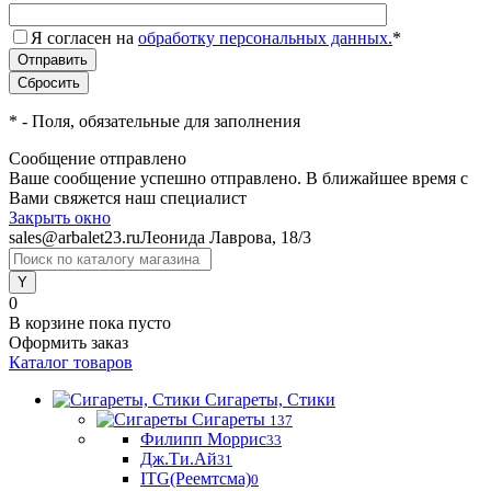
Я согласен на
обработку персональных данных.
*
*
- Поля, обязательные для заполнения
Сообщение отправлено
Ваше сообщение успешно отправлено. В ближайшее время с
Вами свяжется наш специалист
Закрыть окно
sales@arbalet23.ru
Леонида Лаврова, 18/3
0
В корзине
пока пусто
Оформить заказ
Каталог товаров
Сигареты, Стики
Сигареты
137
Филипп Моррис
33
Дж.Ти.Ай
31
ITG(Реемтсма)
0