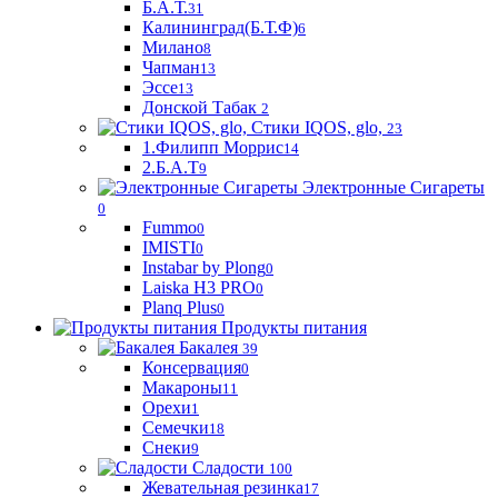
Б.А.Т.
31
Калининград(Б.Т.Ф)
6
Милано
8
Чапман
13
Эссе
13
Донской Табак
2
Стики IQOS, glo,
23
1.Филипп Моррис
14
2.Б.А.Т
9
Электронные Сигареты
0
Fummo
0
IMISTI
0
Instabar by Plong
0
Laiska H3 PRO
0
Planq Plus
0
Продукты питания
Бакалея
39
Консервация
0
Макароны
11
Орехи
1
Семечки
18
Снеки
9
Сладости
100
Жевательная резинка
17