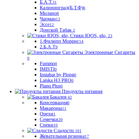
Б.А.Т.
31
Калининград(Б.Т.Ф)
6
Милано
8
Чапман
13
Эссе
12
Донской Табак
2
Стики IQOS, glo,
23
1.Филипп Моррис
14
2.Б.А.Т
9
Электронные Сигареты
0
Fummo
0
IMISTI
0
Instabar by Plong
0
Laiska H3 PRO
0
Planq Plus
0
Продукты питания
Бакалея
42
Консервация
0
Макароны
11
Орехи
1
Семечки
20
Снеки
10
Сладости
101
Жевательная резинка
17