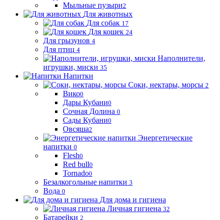
Мыльные пузыри
2
Для животных
Для собак
17
Для кошек
24
Для грызунов
4
Для птиц
4
Наполнители,
игрушки, миски
35
Напитки
Соки, нектары, морсы
2
Вико
0
Дары Кубани
0
Сочная Долина
0
Сады Кубани
0
Овсяша
2
Энергетические
напитки
0
Flesh
0
Red bull
0
Tornado
0
Безалкогольные напитки
3
Вода
0
Для дома и гигиена
Личная гигиена
32
Батарейки
2