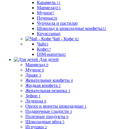
Карамель
11
Мармелад
15
Мучное
7
Печенье
20
Чурчхела и пастила
0
Шоколад и шоколадные конфеты
31
Круассаны
0
Чай - Кофе
82
Чай
63
Кофе
17
DIM-напитки
2
Для детей
Мармелад
0
Мучное
0
Драже
3
Жевательные конфеты
4
Жидкая конфета
2
Жевательная резинка
3
Зефир
1
Леденцы
0
Орехи и монеты шоколадные
1
Подарочные сладости
3
Полезные продукты
0
Шоколадные яйца
5
Игрушки
2