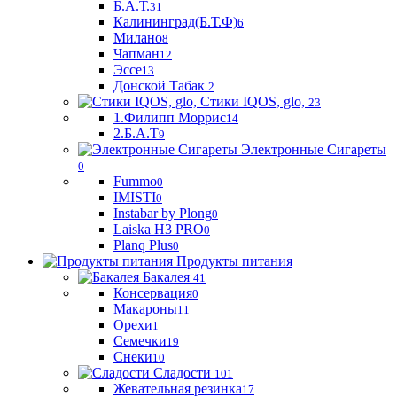
Б.А.Т.
31
Калининград(Б.Т.Ф)
6
Милано
8
Чапман
12
Эссе
13
Донской Табак
2
Стики IQOS, glo,
23
1.Филипп Моррис
14
2.Б.А.Т
9
Электронные Сигареты
0
Fummo
0
IMISTI
0
Instabar by Plong
0
Laiska H3 PRO
0
Planq Plus
0
Продукты питания
Бакалея
41
Консервация
0
Макароны
11
Орехи
1
Семечки
19
Снеки
10
Сладости
101
Жевательная резинка
17