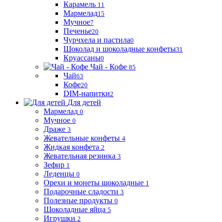
Карамель
11
Мармелад
15
Мучное
7
Печенье
20
Чурчхела и пастила
0
Шоколад и шоколадные конфеты
31
Круассаны
0
Чай - Кофе
85
Чай
63
Кофе
20
DIM-напитки
2
Для детей
Мармелад
0
Мучное
0
Драже
3
Жевательные конфеты
4
Жидкая конфета
2
Жевательная резинка
3
Зефир
1
Леденцы
0
Орехи и монеты шоколадные
1
Подарочные сладости
3
Полезные продукты
0
Шоколадные яйца
5
Игрушки
2