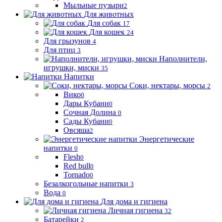
Мыльные пузыри
2
Для животных
Для собак
17
Для кошек
24
Для грызунов
4
Для птиц
3
Наполнители,
игрушки, миски
35
Напитки
Соки, нектары, морсы
2
Вико
0
Дары Кубани
0
Сочная Долина
0
Сады Кубани
0
Овсяша
2
Энергетические
напитки
0
Flesh
0
Red bull
0
Tornado
0
Безалкогольные напитки
3
Вода
0
Для дома и гигиена
Личная гигиена
32
Батарейки
2