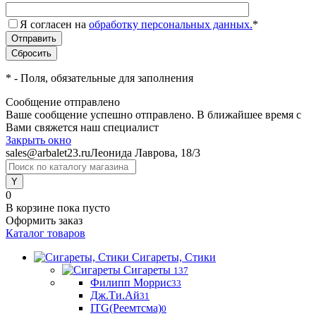
Я согласен на
обработку персональных данных.
*
*
- Поля, обязательные для заполнения
Сообщение отправлено
Ваше сообщение успешно отправлено. В ближайшее время с
Вами свяжется наш специалист
Закрыть окно
sales@arbalet23.ru
Леонида Лаврова, 18/3
0
В корзине
пока пусто
Оформить заказ
Каталог товаров
Сигареты, Стики
Сигареты
137
Филипп Моррис
33
Дж.Ти.Ай
31
ITG(Реемтсма)
0