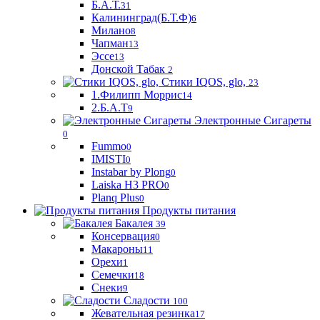
Б.А.Т.
31
Калининград(Б.Т.Ф)
6
Милано
8
Чапман
13
Эссе
13
Донской Табак
2
Стики IQOS, glo,
23
1.Филипп Моррис
14
2.Б.А.Т
9
Электронные Сигареты
0
Fummo
0
IMISTI
0
Instabar by Plong
0
Laiska H3 PRO
0
Planq Plus
0
Продукты питания
Бакалея
39
Консервация
0
Макароны
11
Орехи
1
Семечки
18
Снеки
9
Сладости
100
Жевательная резинка
17