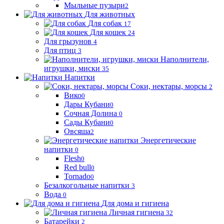
Мыльные пузыри
2
Для животных
Для собак
17
Для кошек
24
Для грызунов
4
Для птиц
3
Наполнители,
игрушки, миски
35
Напитки
Соки, нектары, морсы
2
Вико
0
Дары Кубани
0
Сочная Долина
0
Сады Кубани
0
Овсяша
2
Энергетические
напитки
0
Flesh
0
Red bull
0
Tornado
0
Безалкогольные напитки
3
Вода
0
Для дома и гигиена
Личная гигиена
32
Батарейки
2