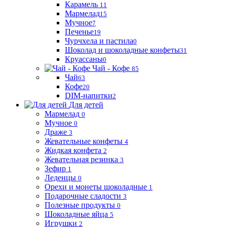
Карамель
11
Мармелад
15
Мучное
7
Печенье
19
Чурчхела и пастила
0
Шоколад и шоколадные конфеты
31
Круассаны
0
Чай - Кофе
85
Чай
63
Кофе
20
DIM-напитки
2
Для детей
Мармелад
0
Мучное
0
Драже
3
Жевательные конфеты
4
Жидкая конфета
2
Жевательная резинка
3
Зефир
1
Леденцы
0
Орехи и монеты шоколадные
1
Подарочные сладости
3
Полезные продукты
0
Шоколадные яйца
5
Игрушки
2