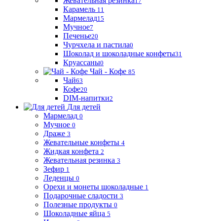
Жевательная резинка
17
Карамель
11
Мармелад
15
Мучное
7
Печенье
20
Чурчхела и пастила
0
Шоколад и шоколадные конфеты
31
Круассаны
0
Чай - Кофе
85
Чай
63
Кофе
20
DIM-напитки
2
Для детей
Мармелад
0
Мучное
0
Драже
3
Жевательные конфеты
4
Жидкая конфета
2
Жевательная резинка
3
Зефир
1
Леденцы
0
Орехи и монеты шоколадные
1
Подарочные сладости
3
Полезные продукты
0
Шоколадные яйца
5