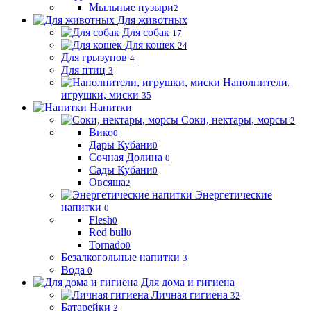
Мыльные пузыри
2
Для животных
Для собак
17
Для кошек
24
Для грызунов
4
Для птиц
3
Наполнители,
игрушки, миски
35
Напитки
Соки, нектары, морсы
2
Вико
0
Дары Кубани
0
Сочная Долина
0
Сады Кубани
0
Овсяша
2
Энергетические
напитки
0
Flesh
0
Red bull
0
Tornado
0
Безалкогольные напитки
3
Вода
0
Для дома и гигиена
Личная гигиена
32
Батарейки
2