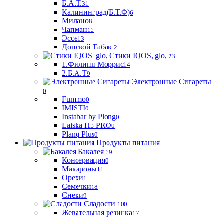
Б.А.Т.
31
Калининград(Б.Т.Ф)
6
Милано
8
Чапман
13
Эссе
13
Донской Табак
2
Стики IQOS, glo,
23
1.Филипп Моррис
14
2.Б.А.Т
9
Электронные Сигареты
0
Fummo
0
IMISTI
0
Instabar by Plong
0
Laiska H3 PRO
0
Planq Plus
0
Продукты питания
Бакалея
39
Консервация
0
Макароны
11
Орехи
1
Семечки
18
Снеки
9
Сладости
100
Жевательная резинка
17