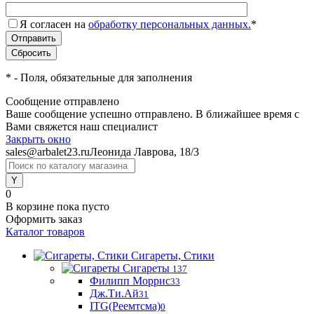
Я согласен на
обработку персональных данных.
*
*
- Поля, обязательные для заполнения
Сообщение отправлено
Ваше сообщение успешно отправлено. В ближайшее время с
Вами свяжется наш специалист
Закрыть окно
sales@arbalet23.ru
Леонида Лаврова, 18/3
0
В корзине
пока пусто
Оформить заказ
Каталог товаров
Сигареты, Стики
Сигареты
137
Филипп Моррис
33
Дж.Ти.Ай
31
ITG(Реемтсма)
0