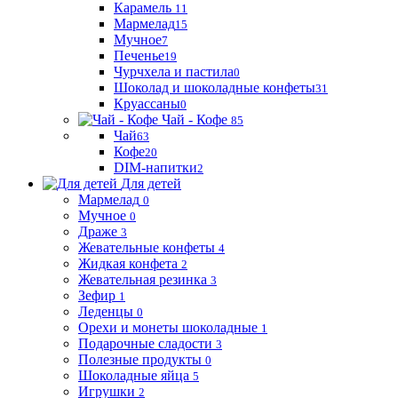
Карамель
11
Мармелад
15
Мучное
7
Печенье
19
Чурчхела и пастила
0
Шоколад и шоколадные конфеты
31
Круассаны
0
Чай - Кофе
85
Чай
63
Кофе
20
DIM-напитки
2
Для детей
Мармелад
0
Мучное
0
Драже
3
Жевательные конфеты
4
Жидкая конфета
2
Жевательная резинка
3
Зефир
1
Леденцы
0
Орехи и монеты шоколадные
1
Подарочные сладости
3
Полезные продукты
0
Шоколадные яйца
5
Игрушки
2