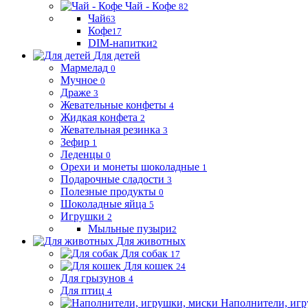
Чай - Кофе
82
Чай
63
Кофе
17
DIM-напитки
2
Для детей
Мармелад
0
Мучное
0
Драже
3
Жевательные конфеты
4
Жидкая конфета
2
Жевательная резинка
3
Зефир
1
Леденцы
0
Орехи и монеты шоколадные
1
Подарочные сладости
3
Полезные продукты
0
Шоколадные яйца
5
Игрушки
2
Мыльные пузыри
2
Для животных
Для собак
17
Для кошек
24
Для грызунов
4
Для птиц
4
Наполнители, игр