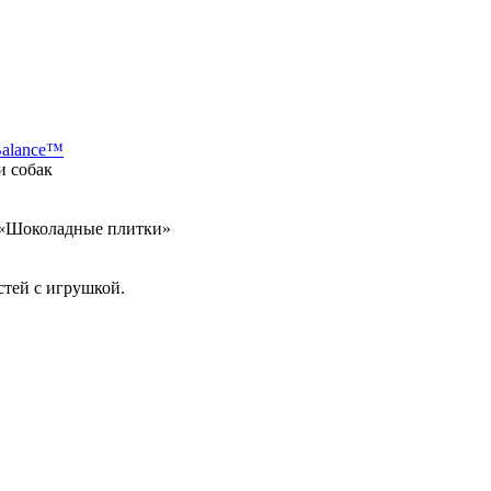
Balance™
и собак
а «Шоколадные плитки»
стей с игрушкой.