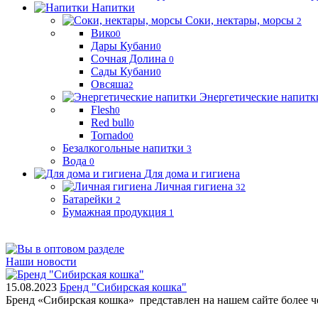
Напитки
Соки, нектары, морсы
2
Вико
0
Дары Кубани
0
Сочная Долина
0
Сады Кубани
0
Овсяша
2
Энергетические напитк
Flesh
0
Red bull
0
Tornado
0
Безалкогольные напитки
3
Вода
0
Для дома и гигиена
Личная гигиена
32
Батарейки
2
Бумажная продукция
1
Наши новости
15.08.2023
Бренд "Сибирская кошка"
Бренд «Сибирская кошка» представлен на нашем сайте более 