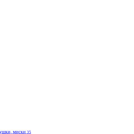
ушки, миски
35