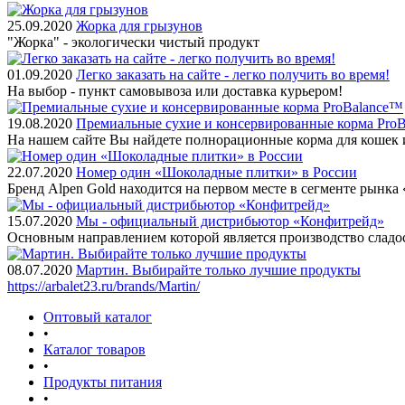
25.09.2020
Жорка для грызунов
"Жорка" - экологически чистый продукт
01.09.2020
Легко заказать на сайте - легко получить во время!
На выбор - пункт самовывоза или доставка курьером!
19.08.2020
Премиальные сухие и консервированные корма Pro
На нашем сайте Вы найдете полнорационные корма для кошек 
22.07.2020
Номер один «Шоколадные плитки» в России
Бренд Alpen Gold находится на первом месте в сегменте рынк
15.07.2020
Мы - официальный дистрибьютор «Конфитрейд»
Основным направлением которой является производство сладо
08.07.2020
Мартин. Выбирайте только лучшие продукты
https://arbalet23.ru/brands/Martin/
Оптовый каталог
•
Каталог товаров
•
Продукты питания
•