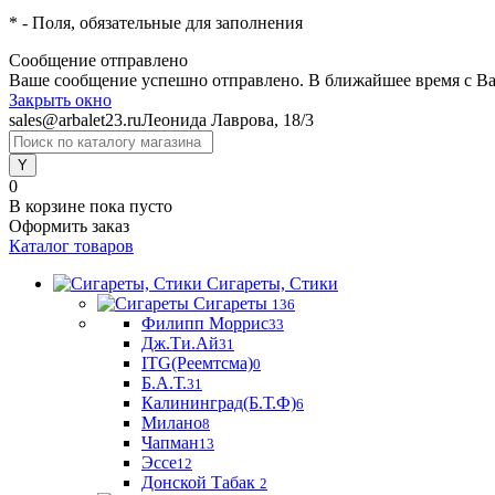
*
- Поля, обязательные для заполнения
Сообщение отправлено
Ваше сообщение успешно отправлено. В ближайшее время с Ва
Закрыть окно
sales@arbalet23.ru
Леонида Лаврова, 18/3
0
В корзине
пока пусто
Оформить заказ
Каталог товаров
Сигареты, Стики
Сигареты
136
Филипп Моррис
33
Дж.Ти.Ай
31
ITG(Реемтсма)
0
Б.А.Т.
31
Калининград(Б.Т.Ф)
6
Милано
8
Чапман
13
Эссе
12
Донской Табак
2