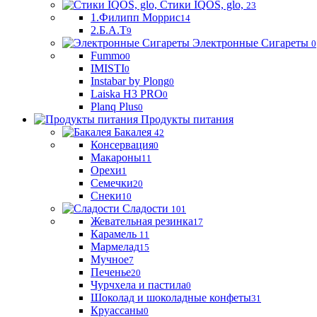
Стики IQOS, glo,
23
1.Филипп Моррис
14
2.Б.А.Т
9
Электронные Сигареты
0
Fummo
0
IMISTI
0
Instabar by Plong
0
Laiska H3 PRO
0
Planq Plus
0
Продукты питания
Бакалея
42
Консервация
0
Макароны
11
Орехи
1
Семечки
20
Снеки
10
Сладости
101
Жевательная резинка
17
Карамель
11
Мармелад
15
Мучное
7
Печенье
20
Чурчхела и пастила
0
Шоколад и шоколадные конфеты
31
Круассаны
0