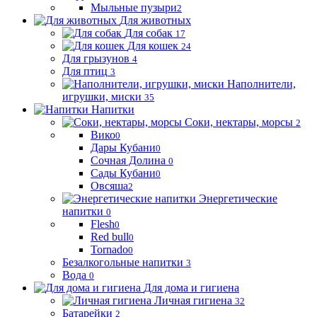
Мыльные пузыри
2
Для животных
Для собак
17
Для кошек
24
Для грызунов
4
Для птиц
3
Наполнители,
игрушки, миски
35
Напитки
Соки, нектары, морсы
2
Вико
0
Дары Кубани
0
Сочная Долина
0
Сады Кубани
0
Овсяша
2
Энергетические
напитки
0
Flesh
0
Red bull
0
Tornado
0
Безалкогольные напитки
3
Вода
0
Для дома и гигиена
Личная гигиена
32
Батарейки
2