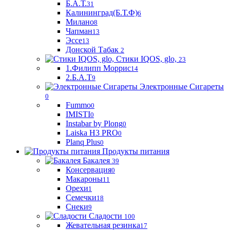
Б.А.Т.
31
Калининград(Б.Т.Ф)
6
Милано
8
Чапман
13
Эссе
13
Донской Табак
2
Стики IQOS, glo,
23
1.Филипп Моррис
14
2.Б.А.Т
9
Электронные Сигареты
0
Fummo
0
IMISTI
0
Instabar by Plong
0
Laiska H3 PRO
0
Planq Plus
0
Продукты питания
Бакалея
39
Консервация
0
Макароны
11
Орехи
1
Семечки
18
Снеки
9
Сладости
100
Жевательная резинка
17