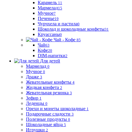
Карамель
11
Мармелад
15
Мучное
7
Печенье
19
Чурчхела и пастила
0
Шоколад и шоколадные конфеты
31
Круассаны
0
Чай - Кофе
85
Чай
63
Кофе
20
DIM-напитки
2
Для детей
Мармелад
0
Мучное
0
Драже
3
Жевательные конфеты
4
Жидкая конфета
2
Жевательная резинка
3
Зефир
1
Леденцы
0
Орехи и монеты шоколадные
1
Подарочные сладости
3
Полезные продукты
0
Шоколадные яйца
5
Игрушки
2