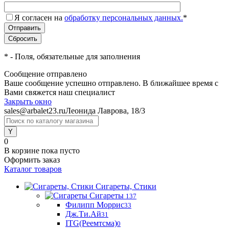
Я согласен на
обработку персональных данных.
*
*
- Поля, обязательные для заполнения
Сообщение отправлено
Ваше сообщение успешно отправлено. В ближайшее время с
Вами свяжется наш специалист
Закрыть окно
sales@arbalet23.ru
Леонида Лаврова, 18/3
0
В корзине
пока пусто
Оформить заказ
Каталог товаров
Сигареты, Стики
Сигареты
137
Филипп Моррис
33
Дж.Ти.Ай
31
ITG(Реемтсма)
0