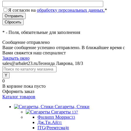
Я согласен на
обработку персональных данных.
*
*
- Поля, обязательные для заполнения
Сообщение отправлено
Ваше сообщение успешно отправлено. В ближайшее время с
Вами свяжется наш специалист
Закрыть окно
sales@arbalet23.ru
Леонида Лаврова, 18/3
0
В корзине
пока пусто
Оформить заказ
Каталог товаров
Сигареты, Стики
Сигареты
137
Филипп Моррис
33
Дж.Ти.Ай
31
ITG(Реемтсма)
0