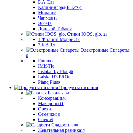
Б.А.Т.
31
Калининград(Б.Т.Ф)
6
Милано
8
Чапман
13
Эссе
13
Донской Табак
2
Стики IQOS, glo,
23
1.Филипп Моррис
14
2.Б.А.Т
9
Электронные Сигареты
0
Fummo
0
IMISTI
0
Instabar by Plong
0
Laiska H3 PRO
0
Planq Plus
0
Продукты питания
Бакалея
39
Консервация
0
Макароны
11
Орехи
1
Семечки
18
Снеки
9
Сладости
100
Жевательная резинка
17