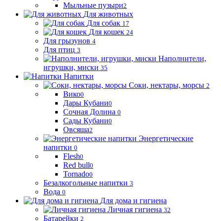
Мыльные пузыри
2
Для животных
Для собак
17
Для кошек
24
Для грызунов
4
Для птиц
3
Наполнители,
игрушки, миски
35
Напитки
Соки, нектары, морсы
2
Вико
0
Дары Кубани
0
Сочная Долина
0
Сады Кубани
0
Овсяша
2
Энергетические
напитки
0
Flesh
0
Red bull
0
Tornado
0
Безалкогольные напитки
3
Вода
0
Для дома и гигиена
Личная гигиена
32
Батарейки
2