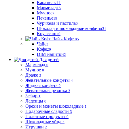
Карамель
11
Мармелад
15
Мучное
7
Печенье
19
Чурчхела и пастила
0
Шоколад и шоколадные конфеты
31
Круассаны
0
Чай - Кофе
85
Чай
63
Кофе
20
DIM-напитки
2
Для детей
Мармелад
0
Мучное
0
Драже
3
Жевательные конфеты
4
Жидкая конфета
2
Жевательная резинка
3
Зефир
1
Леденцы
0
Орехи и монеты шоколадные
1
Подарочные сладости
3
Полезные продукты
0
Шоколадные яйца
5
Игрушки
2