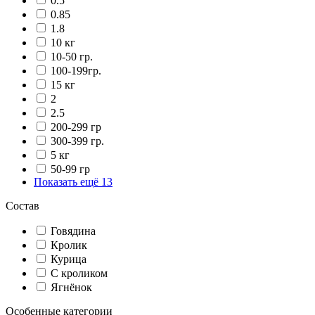
0.5
0.85
1.8
10 кг
10-50 гр.
100-199гр.
15 кг
2
2.5
200-299 гр
300-399 гр.
5 кг
50-99 гр
Показать ещё 13
Состав
Говядина
Кролик
Курица
С кроликом
Ягнёнок
Особенные категории