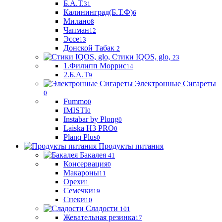
Б.А.Т.
31
Калининград(Б.Т.Ф)
6
Милано
8
Чапман
12
Эссе
13
Донской Табак
2
Стики IQOS, glo,
23
1.Филипп Моррис
14
2.Б.А.Т
9
Электронные Сигареты
0
Fummo
0
IMISTI
0
Instabar by Plong
0
Laiska H3 PRO
0
Planq Plus
0
Продукты питания
Бакалея
41
Консервация
0
Макароны
11
Орехи
1
Семечки
19
Снеки
10
Сладости
101
Жевательная резинка
17