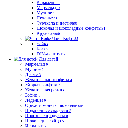
Карамель
11
Мармелад
15
Мучное
7
Печенье
20
Чурчхела и пастила
0
Шоколад и шоколадные конфеты
31
Круассаны
0
Чай - Кофе
85
Чай
63
Кофе
20
DIM-напитки
2
Для детей
Мармелад
0
Мучное
0
Драже
3
Жевательные конфеты
4
Жидкая конфета
2
Жевательная резинка
3
Зефир
1
Леденцы
0
Орехи и монеты шоколадные
1
Подарочные сладости
3
Полезные продукты
0
Шоколадные яйца
5
Игрушки
2