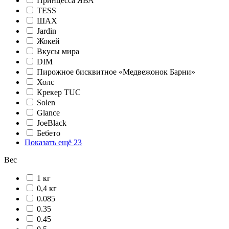
Принцесса ЯВА
TESS
ШАХ
Jardin
Жокей
Вкусы мира
DIM
Пирожное бисквитное «Медвежонок Барни»
Холс
Крекер TUC
Solen
Glance
JoeBlack
Бебето
Показать ещё 23
Вес
1 кг
0,4 кг
0.085
0.35
0.45