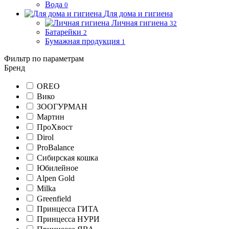
Вода
0
Для дома и гигиена
Личная гигиена
32
Батарейки
2
Бумажная продукция
1
Фильтр по параметрам
Бренд
OREO
Вико
ЗООГУРМАН
Мартин
ПроХвост
Dirol
ProBalance
Сибирская кошка
Юбилейное
Alpen Gold
Milka
Greenfield
Принцесса ГИТА
Принцесса НУРИ