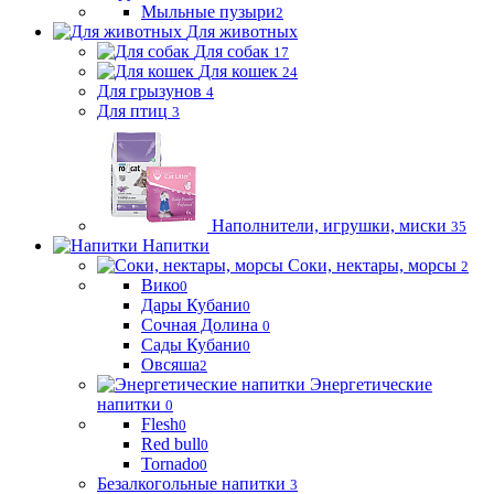
Мыльные пузыри
2
Для животных
Для собак
17
Для кошек
24
Для грызунов
4
Для птиц
3
Наполнители, игрушки, миски
35
Напитки
Соки, нектары, морсы
2
Вико
0
Дары Кубани
0
Сочная Долина
0
Сады Кубани
0
Овсяша
2
Энергетические
напитки
0
Flesh
0
Red bull
0
Tornado
0
Безалкогольные напитки
3