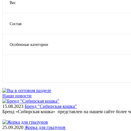
Вес
ЗООГУРМАН
1 кг
Мартин
0,4 кг
ПроХвост
Состав
0.085
Показать ещё 23
Говядина
0.35
Кролик
0.45
Особенные категории
Курица
Показать ещё 13
Диетические для кошек
С кроликом
Для котят
Ягнёнок
Для питания шерсти кошек
Показать
Для питания шерсти собак
Для стерилизованных
Показать ещё 3
Наши новости
15.08.2023
Бренд "Сибирская кошка"
Бренд «Сибирская кошка» представлен на нашем сайте более 
25.09.2020
Жорка для грызунов