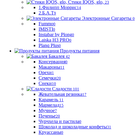
Стики IQOS, glo,
23
1.Филипп Моррис
14
2.Б.А.Т
9
Электронные Сигареты
0
Fummo
0
IMISTI
0
Instabar by Plong
0
Laiska H3 PRO
0
Planq Plus
0
Продукты питания
Бакалея
42
Консервация
0
Макароны
11
Орехи
1
Семечки
20
Снеки
10
Сладости
101
Жевательная резинка
17
Карамель
11
Мармелад
15
Мучное
7
Печенье
20
Чурчхела и пастила
0
Шоколад и шоколадные конфеты
31
Круассаны
0