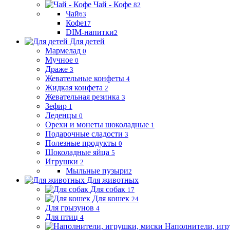
Чай - Кофе
82
Чай
63
Кофе
17
DIM-напитки
2
Для детей
Мармелад
0
Мучное
0
Драже
3
Жевательные конфеты
4
Жидкая конфета
2
Жевательная резинка
3
Зефир
1
Леденцы
0
Орехи и монеты шоколадные
1
Подарочные сладости
3
Полезные продукты
0
Шоколадные яйца
5
Игрушки
2
Мыльные пузыри
2
Для животных
Для собак
17
Для кошек
24
Для грызунов
4
Для птиц
4
Наполнители, игр