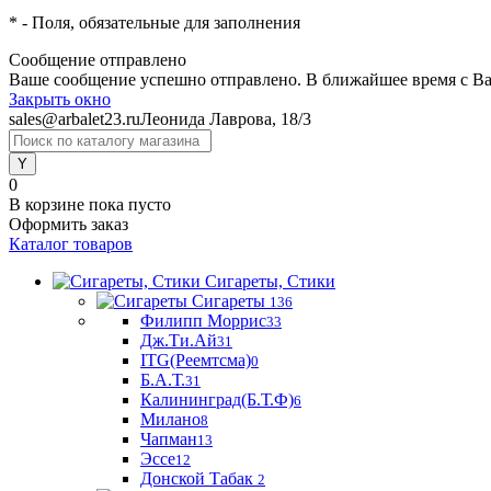
*
- Поля, обязательные для заполнения
Сообщение отправлено
Ваше сообщение успешно отправлено. В ближайшее время с Ва
Закрыть окно
sales@arbalet23.ru
Леонида Лаврова, 18/3
0
В корзине
пока пусто
Оформить заказ
Каталог товаров
Сигареты, Стики
Сигареты
136
Филипп Моррис
33
Дж.Ти.Ай
31
ITG(Реемтсма)
0
Б.А.Т.
31
Калининград(Б.Т.Ф)
6
Милано
8
Чапман
13
Эссе
12
Донской Табак
2