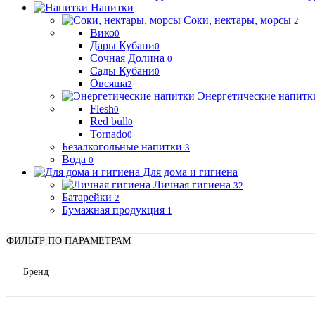
Напитки
Соки, нектары, морсы
2
Вико
0
Дары Кубани
0
Сочная Долина
0
Сады Кубани
0
Овсяша
2
Энергетические напитк
Flesh
0
Red bull
0
Tornado
0
Безалкогольные напитки
3
Вода
0
Для дома и гигиена
Личная гигиена
32
Батарейки
2
Бумажная продукция
1
ФИЛЬТР ПО ПАРАМЕТРАМ
Бренд
OREO
Вико