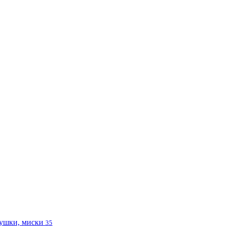
ушки, миски
35