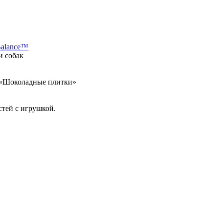
Balance™
и собак
а «Шоколадные плитки»
стей с игрушкой.