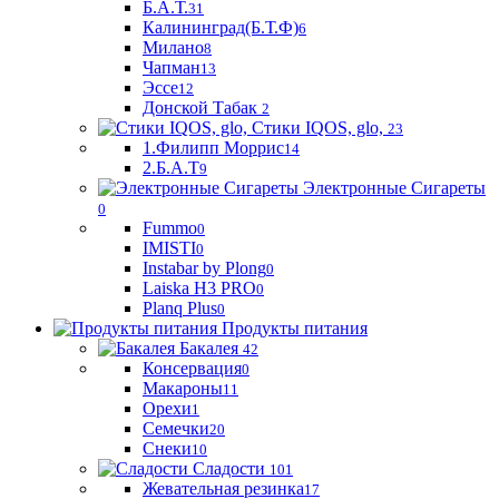
Б.А.Т.
31
Калининград(Б.Т.Ф)
6
Милано
8
Чапман
13
Эссе
12
Донской Табак
2
Стики IQOS, glo,
23
1.Филипп Моррис
14
2.Б.А.Т
9
Электронные Сигареты
0
Fummo
0
IMISTI
0
Instabar by Plong
0
Laiska H3 PRO
0
Planq Plus
0
Продукты питания
Бакалея
42
Консервация
0
Макароны
11
Орехи
1
Семечки
20
Снеки
10
Сладости
101
Жевательная резинка
17