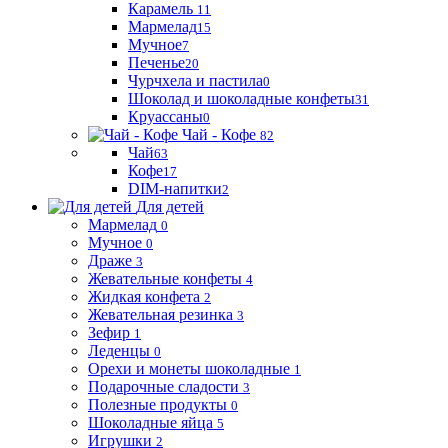
Карамель
11
Мармелад
15
Мучное
7
Печенье
20
Чурчхела и пастила
0
Шоколад и шоколадные конфеты
31
Круассаны
0
Чай - Кофе
82
Чай
63
Кофе
17
DIM-напитки
2
Для детей
Мармелад
0
Мучное
0
Драже
3
Жевательные конфеты
4
Жидкая конфета
2
Жевательная резинка
3
Зефир
1
Леденцы
0
Орехи и монеты шоколадные
1
Подарочные сладости
3
Полезные продукты
0
Шоколадные яйца
5
Игрушки
2