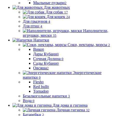
Мыльные пузыри
2
Для животных
Для собак
17
Для кошек
24
Для грызунов
4
Для птиц
4
Наполнители,
игрушки, миски
35
Напитки
Соки, нектары, морсы
2
Вико
0
Дары Кубани
0
Сочная Долина
0
Сады Кубани
0
Овсяша
2
Энергетические
напитки
0
Flesh
0
Red bull
0
Tornado
0
Безалкогольные напитки
3
Вода
0
Для дома и гигиена
Личная гигиена
32
Батарейки
2