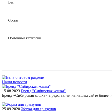
Вес
ЗООГУРМАН
1 кг
Мартин
0,4 кг
ПроХвост
Состав
0.085
Показать ещё 23
Говядина
0.35
Кролик
0.45
Особенные категории
Курица
Показать ещё 13
Диетические для кошек
С кроликом
Для котят
Ягнёнок
Для питания шерсти кошек
Показать
Для питания шерсти собак
Для стерилизованных
Показать ещё 3
Наши новости
15.08.2023
Бренд "Сибирская кошка"
Бренд «Сибирская кошка» представлен на нашем сайте более 
25.09.2020
Жорка для грызунов