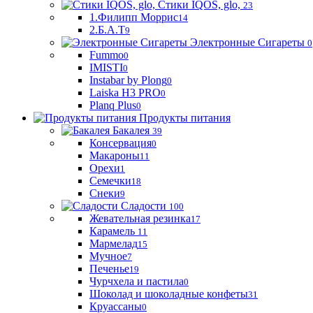
Стики IQOS, glo,
23
1.Филипп Моррис
14
2.Б.А.Т
9
Электронные Сигареты
0
Fummo
0
IMISTI
0
Instabar by Plong
0
Laiska H3 PRO
0
Planq Plus
0
Продукты питания
Бакалея
39
Консервация
0
Макароны
11
Орехи
1
Семечки
18
Снеки
9
Сладости
100
Жевательная резинка
17
Карамель
11
Мармелад
15
Мучное
7
Печенье
19
Чурчхела и пастила
0
Шоколад и шоколадные конфеты
31
Круассаны
0