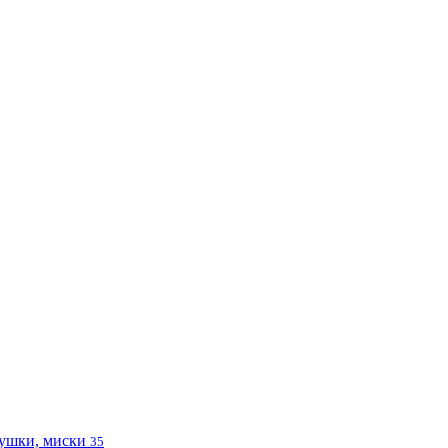
ушки, миски
35