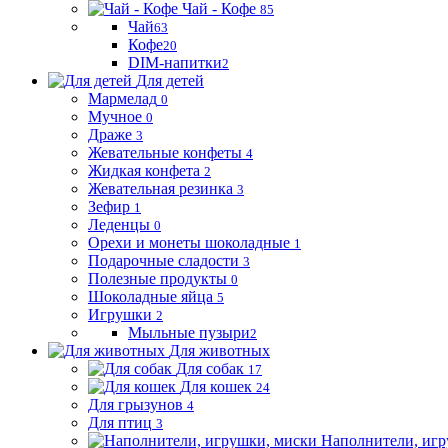
Чай - Кофе
85
Чай
63
Кофе
20
DIM-напитки
2
Для детей
Мармелад
0
Мучное
0
Драже
3
Жевательные конфеты
4
Жидкая конфета
2
Жевательная резинка
3
Зефир
1
Леденцы
0
Орехи и монеты шоколадные
1
Подарочные сладости
3
Полезные продукты
0
Шоколадные яйца
5
Игрушки
2
Мыльные пузыри
2
Для животных
Для собак
17
Для кошек
24
Для грызунов
4
Для птиц
3
Наполнители, игр