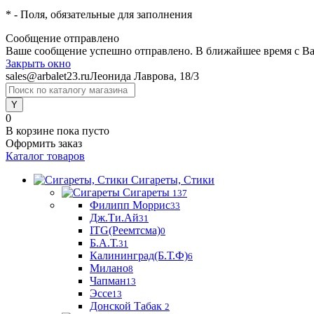
*
- Поля, обязательные для заполнения
Сообщение отправлено
Ваше сообщение успешно отправлено. В ближайшее время с Ва
Закрыть окно
sales@arbalet23.ru
Леонида Лаврова, 18/3
0
В корзине
пока пусто
Оформить заказ
Каталог товаров
Сигареты, Стики
Сигареты
137
Филипп Моррис
33
Дж.Ти.Ай
31
ITG(Реемтсма)
0
Б.А.Т.
31
Калининград(Б.Т.Ф)
6
Милано
8
Чапман
13
Эссе
13
Донской Табак
2