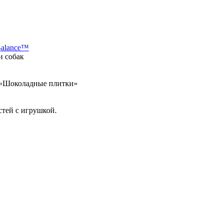
Balance™
и собак
а «Шоколадные плитки»
стей с игрушкой.