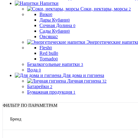
Напитки
Соки, нектары, морсы
2
Вико
0
Дары Кубани
0
Сочная Долина
0
Сады Кубани
0
Овсяша
2
Энергетические напитк
Flesh
0
Red bull
0
Tornado
0
Безалкогольные напитки
3
Вода
0
Для дома и гигиена
Личная гигиена
32
Батарейки
2
Бумажная продукция
1
ФИЛЬТР ПО ПАРАМЕТРАМ
Бренд
OREO
Вико