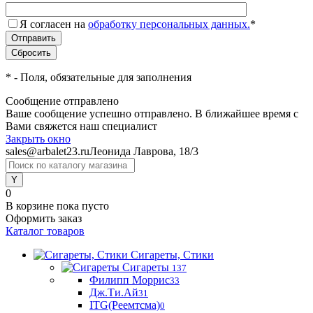
Я согласен на
обработку персональных данных.
*
*
- Поля, обязательные для заполнения
Сообщение отправлено
Ваше сообщение успешно отправлено. В ближайшее время с
Вами свяжется наш специалист
Закрыть окно
sales@arbalet23.ru
Леонида Лаврова, 18/3
0
В корзине
пока пусто
Оформить заказ
Каталог товаров
Сигареты, Стики
Сигареты
137
Филипп Моррис
33
Дж.Ти.Ай
31
ITG(Реемтсма)
0