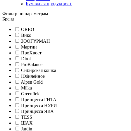
Бумажная продукция
1
Фильтр по параметрам
Бренд
OREO
Вико
ЗООГУРМАН
Мартин
ПроХвост
Dirol
ProBalance
Сибирская кошка
Юбилейное
Alpen Gold
Milka
Greenfield
Принцесса ГИТА
Принцесса НУРИ
Принцесса ЯВА
TESS
ШАХ
Jardin