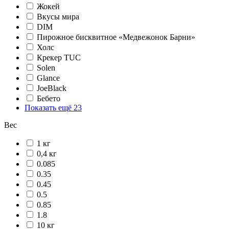
Жокей
Вкусы мира
DIM
Пирожное бисквитное «Медвежонок Барни»
Холс
Крекер TUC
Solen
Glance
JoeBlack
Бебето
Показать ещё 23
Вес
1 кг
0,4 кг
0.085
0.35
0.45
0.5
0.85
1.8
10 кг