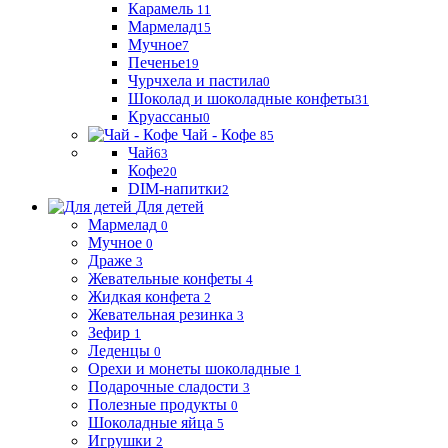
Карамель
11
Мармелад
15
Мучное
7
Печенье
19
Чурчхела и пастила
0
Шоколад и шоколадные конфеты
31
Круассаны
0
Чай - Кофе
85
Чай
63
Кофе
20
DIM-напитки
2
Для детей
Мармелад
0
Мучное
0
Драже
3
Жевательные конфеты
4
Жидкая конфета
2
Жевательная резинка
3
Зефир
1
Леденцы
0
Орехи и монеты шоколадные
1
Подарочные сладости
3
Полезные продукты
0
Шоколадные яйца
5
Игрушки
2