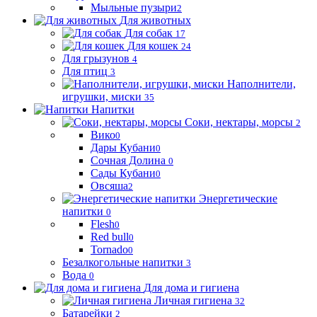
Мыльные пузыри
2
Для животных
Для собак
17
Для кошек
24
Для грызунов
4
Для птиц
3
Наполнители,
игрушки, миски
35
Напитки
Соки, нектары, морсы
2
Вико
0
Дары Кубани
0
Сочная Долина
0
Сады Кубани
0
Овсяша
2
Энергетические
напитки
0
Flesh
0
Red bull
0
Tornado
0
Безалкогольные напитки
3
Вода
0
Для дома и гигиена
Личная гигиена
32
Батарейки
2