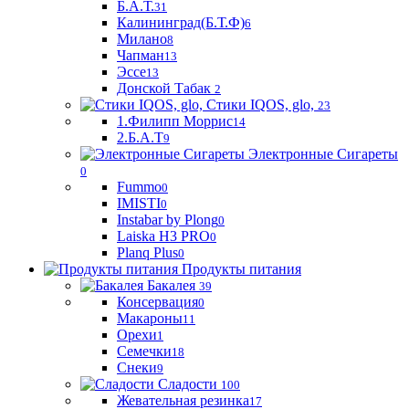
Б.А.Т.
31
Калининград(Б.Т.Ф)
6
Милано
8
Чапман
13
Эссе
13
Донской Табак
2
Стики IQOS, glo,
23
1.Филипп Моррис
14
2.Б.А.Т
9
Электронные Сигареты
0
Fummo
0
IMISTI
0
Instabar by Plong
0
Laiska H3 PRO
0
Planq Plus
0
Продукты питания
Бакалея
39
Консервация
0
Макароны
11
Орехи
1
Семечки
18
Снеки
9
Сладости
100
Жевательная резинка
17