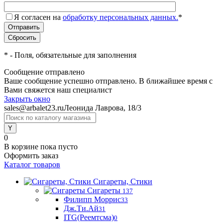
Я согласен на
обработку персональных данных.
*
*
- Поля, обязательные для заполнения
Сообщение отправлено
Ваше сообщение успешно отправлено. В ближайшее время с
Вами свяжется наш специалист
Закрыть окно
sales@arbalet23.ru
Леонида Лаврова, 18/3
0
В корзине
пока пусто
Оформить заказ
Каталог товаров
Сигареты, Стики
Сигареты
137
Филипп Моррис
33
Дж.Ти.Ай
31
ITG(Реемтсма)
0