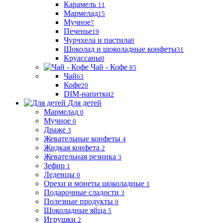
Карамель
11
Мармелад
15
Мучное
7
Печенье
19
Чурчхела и пастила
0
Шоколад и шоколадные конфеты
31
Круассаны
0
Чай - Кофе
85
Чай
63
Кофе
20
DIM-напитки
2
Для детей
Мармелад
0
Мучное
0
Драже
3
Жевательные конфеты
4
Жидкая конфета
2
Жевательная резинка
3
Зефир
1
Леденцы
0
Орехи и монеты шоколадные
1
Подарочные сладости
3
Полезные продукты
0
Шоколадные яйца
5
Игрушки
2