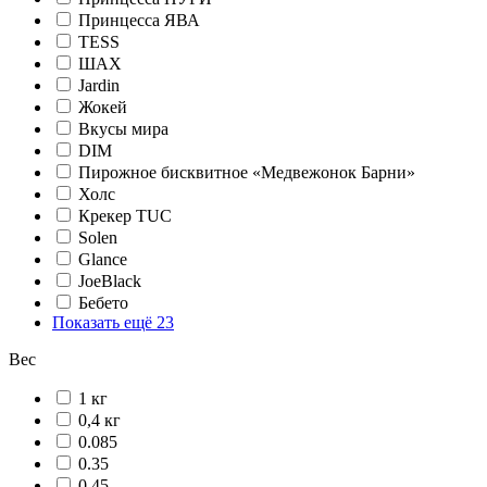
Принцесса ЯВА
TESS
ШАХ
Jardin
Жокей
Вкусы мира
DIM
Пирожное бисквитное «Медвежонок Барни»
Холс
Крекер TUC
Solen
Glance
JoeBlack
Бебето
Показать ещё 23
Вес
1 кг
0,4 кг
0.085
0.35
0.45