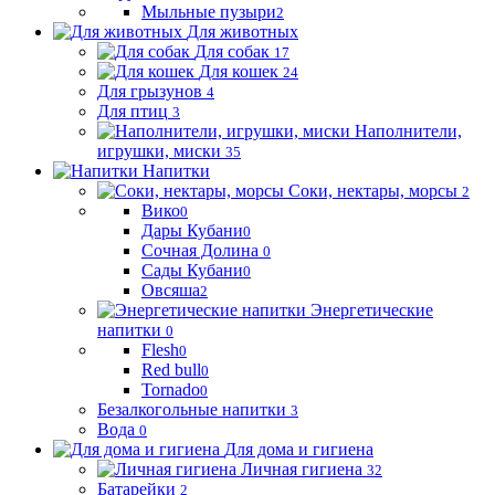
Мыльные пузыри
2
Для животных
Для собак
17
Для кошек
24
Для грызунов
4
Для птиц
3
Наполнители,
игрушки, миски
35
Напитки
Соки, нектары, морсы
2
Вико
0
Дары Кубани
0
Сочная Долина
0
Сады Кубани
0
Овсяша
2
Энергетические
напитки
0
Flesh
0
Red bull
0
Tornado
0
Безалкогольные напитки
3
Вода
0
Для дома и гигиена
Личная гигиена
32
Батарейки
2