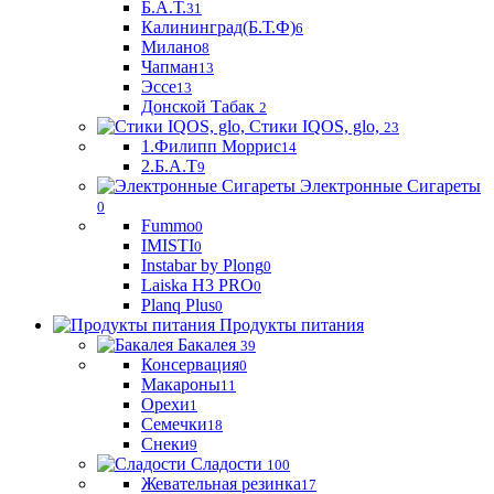
Б.А.Т.
31
Калининград(Б.Т.Ф)
6
Милано
8
Чапман
13
Эссе
13
Донской Табак
2
Стики IQOS, glo,
23
1.Филипп Моррис
14
2.Б.А.Т
9
Электронные Сигареты
0
Fummo
0
IMISTI
0
Instabar by Plong
0
Laiska H3 PRO
0
Planq Plus
0
Продукты питания
Бакалея
39
Консервация
0
Макароны
11
Орехи
1
Семечки
18
Снеки
9
Сладости
100
Жевательная резинка
17