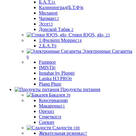
Б.А.Т.
31
Калининград(Б.Т.Ф)
6
Милано
8
Чапман
13
Эссе
13
Донской Табак
2
Стики IQOS, glo,
23
1.Филипп Моррис
14
2.Б.А.Т
9
Электронные Сигареты
0
Fummo
0
IMISTI
0
Instabar by Plong
0
Laiska H3 PRO
0
Planq Plus
0
Продукты питания
Бакалея
39
Консервация
0
Макароны
11
Орехи
1
Семечки
18
Снеки
9
Сладости
100
Жевательная резинка
17