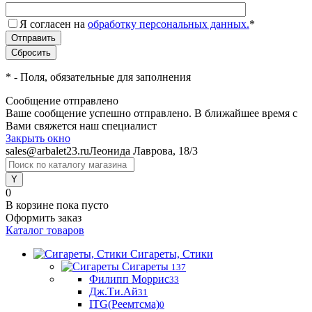
Я согласен на
обработку персональных данных.
*
*
- Поля, обязательные для заполнения
Сообщение отправлено
Ваше сообщение успешно отправлено. В ближайшее время с
Вами свяжется наш специалист
Закрыть окно
sales@arbalet23.ru
Леонида Лаврова, 18/3
0
В корзине
пока пусто
Оформить заказ
Каталог товаров
Сигареты, Стики
Сигареты
137
Филипп Моррис
33
Дж.Ти.Ай
31
ITG(Реемтсма)
0