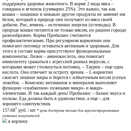
поддержать здоровье животного. В корме 2 вида мяса –
говядина и ягненок (суммарно 25%). Это важно, так как
кошки – хищники и никакие другие продукты не заменят им
белок, который в природе они получают из мяса своей
добычи. Рис, ячмень – источники энергии (углеводы). В
природе кошки питаются не только мясом, их рацион гораздо
разнообразнее. Корма Пробаланс считаются
профилактическими. При регулярном кормлении они
помогают питомцу оставаться активным и здоровым. Для
этого в составе корма присутствуют функциональные
компоненты: Лизин – аминокислота, она помогает
иммунитету сражаться с агрессией разных вирусов, с
которыми может столкнуться питомец. – Таурин – еще одна
кислота. Она отвечает за остроту зрения. – L-карнитин
сжигает лишние жиры и борется с избыточным весом усатых
лежебок. – Комплекс витаминов и минералов выполняет
функцию «снабжения» нужными микро- и макро-
элементами. И так каждый день! Пробаланс – баланс вкуса и
пользы. Еда должна быть в удовольствие, а еще – для
хорошего самочувствия.
*
157.68
руб.
/ шт
* цена доступна только для зарегистрированных
оптовых покупателей
в корзину