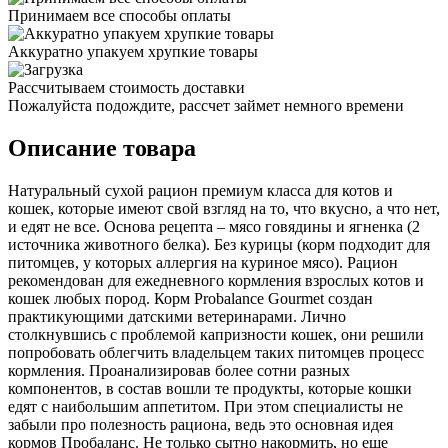
Принимаем все способы оплаты
Аккуратно упакуем хрупкие товары
Рассчитываем стоимость доставки
Пожалуйста подождите, рассчет займет немного времени
Описание товара
Натуральный сухой рацион премиум класса для котов и
кошек, которые имеют свой взгляд на то, что вкусно, а что нет,
и едят не все. Основа рецепта – мясо говядины и ягненка (2
источника животного белка). Без курицы (корм подходит для
питомцев, у которых аллергия на куриное мясо). Рацион
рекомендован для ежедневного кормления взрослых котов и
кошек любых пород. Корм Probalance Gourmet создан
практикующими датскими ветеринарами. Лично
столкнувшись с проблемой капризности кошек, они решили
попробовать облегчить владельцем таких питомцев процесс
кормления. Проанализировав более сотни разных
компонентов, в состав вошли те продукты, которые кошки
едят с наибольшим аппетитом. При этом специалисты не
забыли про полезность рациона, ведь это основная идея
кормов Пробаланс. Не только сытно накормить, но еще