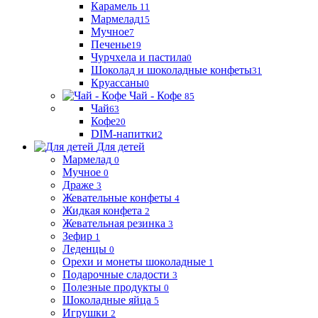
Карамель
11
Мармелад
15
Мучное
7
Печенье
19
Чурчхела и пастила
0
Шоколад и шоколадные конфеты
31
Круассаны
0
Чай - Кофе
85
Чай
63
Кофе
20
DIM-напитки
2
Для детей
Мармелад
0
Мучное
0
Драже
3
Жевательные конфеты
4
Жидкая конфета
2
Жевательная резинка
3
Зефир
1
Леденцы
0
Орехи и монеты шоколадные
1
Подарочные сладости
3
Полезные продукты
0
Шоколадные яйца
5
Игрушки
2