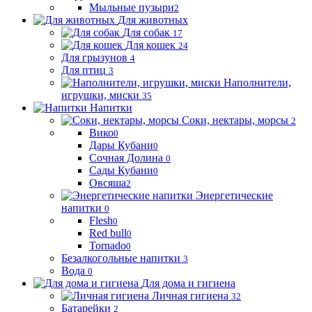
Мыльные пузыри
2
Для животных
Для собак
17
Для кошек
24
Для грызунов
4
Для птиц
3
Наполнители,
игрушки, миски
35
Напитки
Соки, нектары, морсы
2
Вико
0
Дары Кубани
0
Сочная Долина
0
Сады Кубани
0
Овсяша
2
Энергетические
напитки
0
Flesh
0
Red bull
0
Tornado
0
Безалкогольные напитки
3
Вода
0
Для дома и гигиена
Личная гигиена
32
Батарейки
2