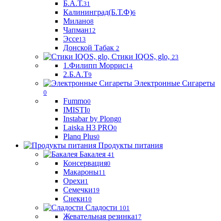
Б.А.Т.
31
Калининград(Б.Т.Ф)
6
Милано
8
Чапман
12
Эссе
13
Донской Табак
2
Стики IQOS, glo,
23
1.Филипп Моррис
14
2.Б.А.Т
9
Электронные Сигареты
0
Fummo
0
IMISTI
0
Instabar by Plong
0
Laiska H3 PRO
0
Planq Plus
0
Продукты питания
Бакалея
41
Консервация
0
Макароны
11
Орехи
1
Семечки
19
Снеки
10
Сладости
101
Жевательная резинка
17