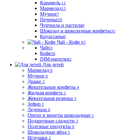
Карамель
11
Мармелад
15
Мучное
7
Печенье
20
Чурчхела и пастила
0
Шоколад и шоколадные конфеты
31
Круассаны
0
Чай - Кофе
85
Чай
63
Кофе
20
DIM-напитки
2
Для детей
Мармелад
0
Мучное
0
Драже
3
Жевательные конфеты
4
Жидкая конфета
2
Жевательная резинка
3
Зефир
1
Леденцы
0
Орехи и монеты шоколадные
1
Подарочные сладости
3
Полезные продукты
0
Шоколадные яйца
5
Игрушки
2