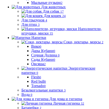
Мыльные пузыри
2
Для животных
Для собак
17
Для кошек
24
Для грызунов
4
Для птиц
3
Наполнители,
игрушки, миски
35
Напитки
Соки, нектары, морсы
2
Вико
0
Дары Кубани
0
Сочная Долина
0
Сады Кубани
0
Овсяша
2
Энергетические
напитки
0
Flesh
0
Red bull
0
Tornado
0
Безалкогольные напитки
3
Вода
0
Для дома и гигиена
Личная гигиена
32
Батарейки
2