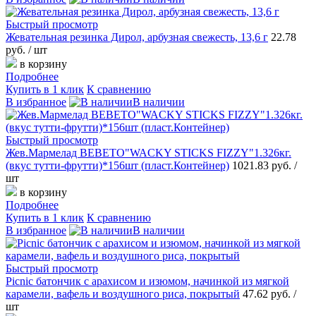
Быстрый просмотр
Жевательная резинка Дирол, арбузная свежесть, 13,6 г
22.78
руб.
/ шт
в корзину
Подробнее
Купить в 1 клик
К сравнению
В избранное
В наличии
Быстрый просмотр
Жев.Мармелад BEBETO"WACKY STICKS FIZZY"1.326кг.
(вкус тутти-фрутти)*156шт (пласт.Контейнер)
1021.83 руб.
/
шт
в корзину
Подробнее
Купить в 1 клик
К сравнению
В избранное
В наличии
Быстрый просмотр
Picnic батончик с арахисом и изюмом, начинкой из мягкой
карамели, вафель и воздушного риса, покрытый
47.62 руб.
/
шт