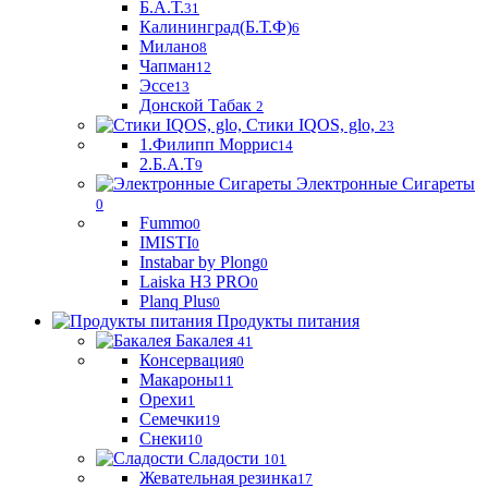
Б.А.Т.
31
Калининград(Б.Т.Ф)
6
Милано
8
Чапман
12
Эссе
13
Донской Табак
2
Стики IQOS, glo,
23
1.Филипп Моррис
14
2.Б.А.Т
9
Электронные Сигареты
0
Fummo
0
IMISTI
0
Instabar by Plong
0
Laiska H3 PRO
0
Planq Plus
0
Продукты питания
Бакалея
41
Консервация
0
Макароны
11
Орехи
1
Семечки
19
Снеки
10
Сладости
101
Жевательная резинка
17