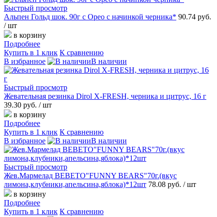
Быстрый просмотр
Альпен Гольд шок. 90г с Орео с начинкой черника*
90.74 руб.
/ шт
в корзину
Подробнее
Купить в 1 клик
К сравнению
В избранное
В наличии
Быстрый просмотр
Жевательная резинка Dirol X-FRESH, черника и цитрус, 16 г
39.30 руб.
/ шт
в корзину
Подробнее
Купить в 1 клик
К сравнению
В избранное
В наличии
Быстрый просмотр
Жев.Мармелад BEBETO"FUNNY BEARS"70г.(вкус
лимона,клубники,апельсина,яблока)*12шт
78.08 руб.
/ шт
в корзину
Подробнее
Купить в 1 клик
К сравнению