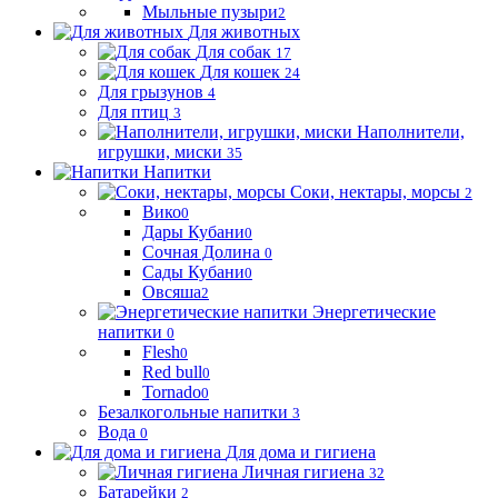
Мыльные пузыри
2
Для животных
Для собак
17
Для кошек
24
Для грызунов
4
Для птиц
3
Наполнители,
игрушки, миски
35
Напитки
Соки, нектары, морсы
2
Вико
0
Дары Кубани
0
Сочная Долина
0
Сады Кубани
0
Овсяша
2
Энергетические
напитки
0
Flesh
0
Red bull
0
Tornado
0
Безалкогольные напитки
3
Вода
0
Для дома и гигиена
Личная гигиена
32
Батарейки
2