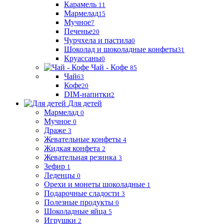
Карамель
11
Мармелад
15
Мучное
7
Печенье
20
Чурчхела и пастила
0
Шоколад и шоколадные конфеты
31
Круассаны
0
Чай - Кофе
85
Чай
63
Кофе
20
DIM-напитки
2
Для детей
Мармелад
0
Мучное
0
Драже
3
Жевательные конфеты
4
Жидкая конфета
2
Жевательная резинка
3
Зефир
1
Леденцы
0
Орехи и монеты шоколадные
1
Подарочные сладости
3
Полезные продукты
0
Шоколадные яйца
5
Игрушки
2