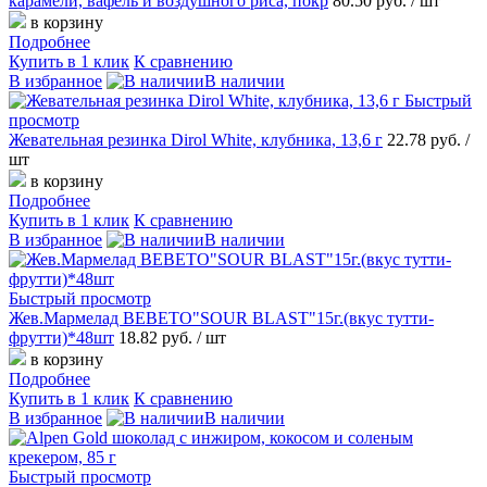
карамели, вафель и воздушного риса, покр
80.50 руб.
/ шт
в корзину
Подробнее
Купить в 1 клик
К сравнению
В избранное
В наличии
Быстрый
просмотр
Жевательная резинка Dirol White, клубника, 13,6 г
22.78 руб.
/
шт
в корзину
Подробнее
Купить в 1 клик
К сравнению
В избранное
В наличии
Быстрый просмотр
Жев.Мармелад BEBETO"SOUR BLAST"15г.(вкус тутти-
фрутти)*48шт
18.82 руб.
/ шт
в корзину
Подробнее
Купить в 1 клик
К сравнению
В избранное
В наличии
Быстрый просмотр