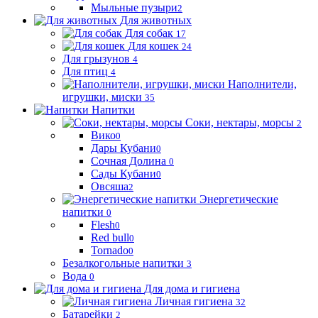
Мыльные пузыри
2
Для животных
Для собак
17
Для кошек
24
Для грызунов
4
Для птиц
4
Наполнители,
игрушки, миски
35
Напитки
Соки, нектары, морсы
2
Вико
0
Дары Кубани
0
Сочная Долина
0
Сады Кубани
0
Овсяша
2
Энергетические
напитки
0
Flesh
0
Red bull
0
Tornado
0
Безалкогольные напитки
3
Вода
0
Для дома и гигиена
Личная гигиена
32
Батарейки
2