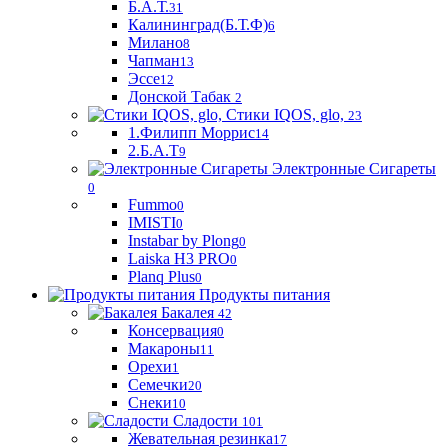
Б.А.Т.
31
Калининград(Б.Т.Ф)
6
Милано
8
Чапман
13
Эссе
12
Донской Табак
2
Стики IQOS, glo,
23
1.Филипп Моррис
14
2.Б.А.Т
9
Электронные Сигареты
0
Fummo
0
IMISTI
0
Instabar by Plong
0
Laiska H3 PRO
0
Planq Plus
0
Продукты питания
Бакалея
42
Консервация
0
Макароны
11
Орехи
1
Семечки
20
Снеки
10
Сладости
101
Жевательная резинка
17