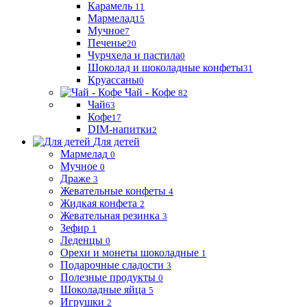
Карамель
11
Мармелад
15
Мучное
7
Печенье
20
Чурчхела и пастила
0
Шоколад и шоколадные конфеты
31
Круассаны
0
Чай - Кофе
82
Чай
63
Кофе
17
DIM-напитки
2
Для детей
Мармелад
0
Мучное
0
Драже
3
Жевательные конфеты
4
Жидкая конфета
2
Жевательная резинка
3
Зефир
1
Леденцы
0
Орехи и монеты шоколадные
1
Подарочные сладости
3
Полезные продукты
0
Шоколадные яйца
5
Игрушки
2