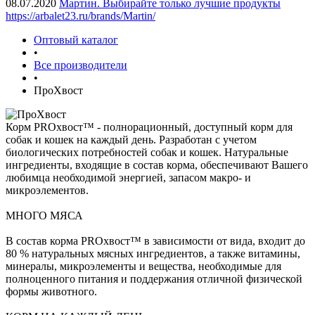
08.07.2020
Мартин. Выбирайте только лучшие продукты
https://arbalet23.ru/brands/Martin/
Оптовый каталог
•
Все производители
•
ПроХвост
Корм PROхвост™ - полнорационный, доступный корм для
собак и кошек на каждый день. Разработан с учетом
биологических потребностей собак и кошек. Натуральные
ингредиенты, входящие в состав корма, обеспечивают Вашего
любимца необходимой энергией, запасом макро- и
микроэлементов.
МНОГО МЯСА
В состав корма PROхвост™ в зависимости от вида, входит до
80 % натуральных мясных ингредиентов, а также витамины,
минералы, микроэлементы и вещества, необходимые для
полноценного питания и поддержания отличной физической
формы животного.