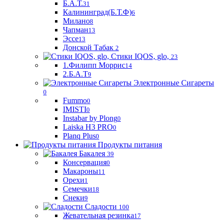
Б.А.Т.
31
Калининград(Б.Т.Ф)
6
Милано
8
Чапман
13
Эссе
13
Донской Табак
2
Стики IQOS, glo,
23
1.Филипп Моррис
14
2.Б.А.Т
9
Электронные Сигареты
0
Fummo
0
IMISTI
0
Instabar by Plong
0
Laiska H3 PRO
0
Planq Plus
0
Продукты питания
Бакалея
39
Консервация
0
Макароны
11
Орехи
1
Семечки
18
Снеки
9
Сладости
100
Жевательная резинка
17