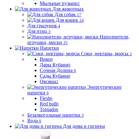
Мыльные пузыри
2
Для животных
Для собак
17
Для кошек
24
Для грызунов
4
Для птиц
3
Наполнители,
игрушки, миски
35
Напитки
Соки, нектары, морсы
2
Вико
0
Дары Кубани
0
Сочная Долина
0
Сады Кубани
0
Овсяша
2
Энергетические
напитки
0
Flesh
0
Red bull
0
Tornado
0
Безалкогольные напитки
3
Вода
0
Для дома и гигиена