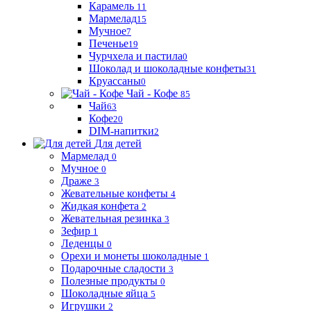
Карамель
11
Мармелад
15
Мучное
7
Печенье
19
Чурчхела и пастила
0
Шоколад и шоколадные конфеты
31
Круассаны
0
Чай - Кофе
85
Чай
63
Кофе
20
DIM-напитки
2
Для детей
Мармелад
0
Мучное
0
Драже
3
Жевательные конфеты
4
Жидкая конфета
2
Жевательная резинка
3
Зефир
1
Леденцы
0
Орехи и монеты шоколадные
1
Подарочные сладости
3
Полезные продукты
0
Шоколадные яйца
5
Игрушки
2