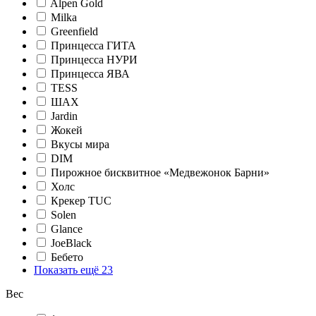
Alpen Gold
Milka
Greenfield
Принцесса ГИТА
Принцесса НУРИ
Принцесса ЯВА
TESS
ШАХ
Jardin
Жокей
Вкусы мира
DIM
Пирожное бисквитное «Медвежонок Барни»
Холс
Крекер TUC
Solen
Glance
JoeBlack
Бебето
Показать ещё 23
Вес