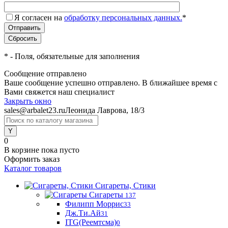
Я согласен на
обработку персональных данных.
*
*
- Поля, обязательные для заполнения
Сообщение отправлено
Ваше сообщение успешно отправлено. В ближайшее время с
Вами свяжется наш специалист
Закрыть окно
sales@arbalet23.ru
Леонида Лаврова, 18/3
0
В корзине
пока пусто
Оформить заказ
Каталог товаров
Сигареты, Стики
Сигареты
137
Филипп Моррис
33
Дж.Ти.Ай
31
ITG(Реемтсма)
0