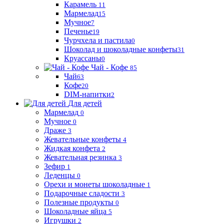
Карамель
11
Мармелад
15
Мучное
7
Печенье
19
Чурчхела и пастила
0
Шоколад и шоколадные конфеты
31
Круассаны
0
Чай - Кофе
85
Чай
63
Кофе
20
DIM-напитки
2
Для детей
Мармелад
0
Мучное
0
Драже
3
Жевательные конфеты
4
Жидкая конфета
2
Жевательная резинка
3
Зефир
1
Леденцы
0
Орехи и монеты шоколадные
1
Подарочные сладости
3
Полезные продукты
0
Шоколадные яйца
5
Игрушки
2