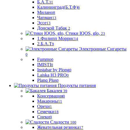
Б.А.Т.
31
Калининград(Б.Т.Ф)
6
Милано
8
Чапман
13
Эссе
13
Донской Табак
2
Стики IQOS, glo,
23
1.Филипп Моррис
14
2.Б.А.Т
9
Электронные Сигареты
0
Fummo
0
IMISTI
0
Instabar by Plong
0
Laiska H3 PRO
0
Planq Plus
0
Продукты питания
Бакалея
39
Консервация
0
Макароны
11
Орехи
1
Семечки
18
Снеки
9
Сладости
100
Жевательная резинка
17