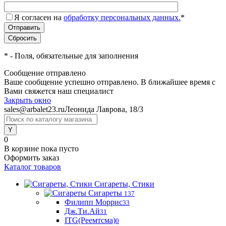
Я согласен на
обработку персональных данных.
*
*
- Поля, обязательные для заполнения
Сообщение отправлено
Ваше сообщение успешно отправлено. В ближайшее время с
Вами свяжется наш специалист
Закрыть окно
sales@arbalet23.ru
Леонида Лаврова, 18/3
0
В корзине
пока пусто
Оформить заказ
Каталог товаров
Сигареты, Стики
Сигареты
137
Филипп Моррис
33
Дж.Ти.Ай
31
ITG(Реемтсма)
0