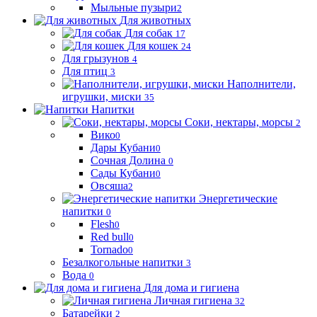
Мыльные пузыри
2
Для животных
Для собак
17
Для кошек
24
Для грызунов
4
Для птиц
3
Наполнители,
игрушки, миски
35
Напитки
Соки, нектары, морсы
2
Вико
0
Дары Кубани
0
Сочная Долина
0
Сады Кубани
0
Овсяша
2
Энергетические
напитки
0
Flesh
0
Red bull
0
Tornado
0
Безалкогольные напитки
3
Вода
0
Для дома и гигиена
Личная гигиена
32
Батарейки
2