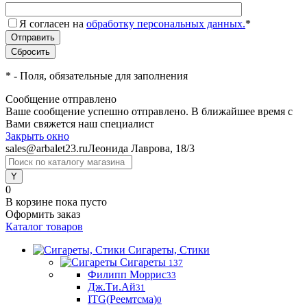
Я согласен на
обработку персональных данных.
*
*
- Поля, обязательные для заполнения
Сообщение отправлено
Ваше сообщение успешно отправлено. В ближайшее время с
Вами свяжется наш специалист
Закрыть окно
sales@arbalet23.ru
Леонида Лаврова, 18/3
0
В корзине
пока пусто
Оформить заказ
Каталог товаров
Сигареты, Стики
Сигареты
137
Филипп Моррис
33
Дж.Ти.Ай
31
ITG(Реемтсма)
0