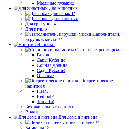
Мыльные пузыри
2
Для животных
Для собак
17
Для кошек
24
Для грызунов
4
Для птиц
3
Наполнители,
игрушки, миски
35
Напитки
Соки, нектары, морсы
2
Вико
0
Дары Кубани
0
Сочная Долина
0
Сады Кубани
0
Овсяша
2
Энергетические
напитки
0
Flesh
0
Red bull
0
Tornado
0
Безалкогольные напитки
3
Вода
0
Для дома и гигиена
Личная гигиена
32
Батарейки
2