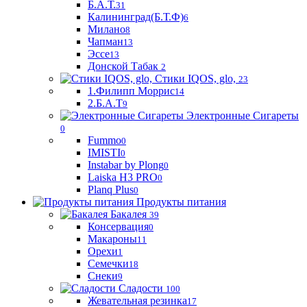
Б.А.Т.
31
Калининград(Б.Т.Ф)
6
Милано
8
Чапман
13
Эссе
13
Донской Табак
2
Стики IQOS, glo,
23
1.Филипп Моррис
14
2.Б.А.Т
9
Электронные Сигареты
0
Fummo
0
IMISTI
0
Instabar by Plong
0
Laiska H3 PRO
0
Planq Plus
0
Продукты питания
Бакалея
39
Консервация
0
Макароны
11
Орехи
1
Семечки
18
Снеки
9
Сладости
100
Жевательная резинка
17