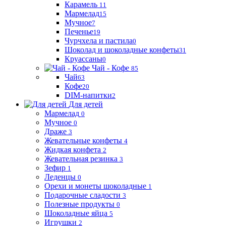
Карамель
11
Мармелад
15
Мучное
7
Печенье
19
Чурчхела и пастила
0
Шоколад и шоколадные конфеты
31
Круассаны
0
Чай - Кофе
85
Чай
63
Кофе
20
DIM-напитки
2
Для детей
Мармелад
0
Мучное
0
Драже
3
Жевательные конфеты
4
Жидкая конфета
2
Жевательная резинка
3
Зефир
1
Леденцы
0
Орехи и монеты шоколадные
1
Подарочные сладости
3
Полезные продукты
0
Шоколадные яйца
5
Игрушки
2