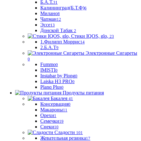
Б.А.Т.
31
Калининград(Б.Т.Ф)
6
Милано
8
Чапман
12
Эссе
13
Донской Табак
2
Стики IQOS, glo,
23
1.Филипп Моррис
14
2.Б.А.Т
9
Электронные Сигареты
0
Fummo
0
IMISTI
0
Instabar by Plong
0
Laiska H3 PRO
0
Planq Plus
0
Продукты питания
Бакалея
41
Консервация
0
Макароны
11
Орехи
1
Семечки
19
Снеки
10
Сладости
101
Жевательная резинка
17