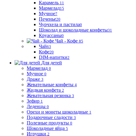
Карамель
11
Мармелад
15
Мучное
7
Печенье
20
Чурчхела и пастила
0
Шоколад и шоколадные конфеты
31
Круассаны
0
Чай - Кофе
85
Чай
63
Кофе
20
DIM-напитки
2
Для детей
Мармелад
0
Мучное
0
Драже
3
Жевательные конфеты
4
Жидкая конфета
2
Жевательная резинка
3
Зефир
1
Леденцы
0
Орехи и монеты шоколадные
1
Подарочные сладости
3
Полезные продукты
0
Шоколадные яйца
5
Игрушки
2