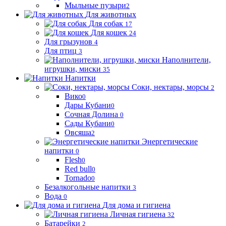
Мыльные пузыри
2
Для животных
Для собак
17
Для кошек
24
Для грызунов
4
Для птиц
3
Наполнители,
игрушки, миски
35
Напитки
Соки, нектары, морсы
2
Вико
0
Дары Кубани
0
Сочная Долина
0
Сады Кубани
0
Овсяша
2
Энергетические
напитки
0
Flesh
0
Red bull
0
Tornado
0
Безалкогольные напитки
3
Вода
0
Для дома и гигиена
Личная гигиена
32
Батарейки
2