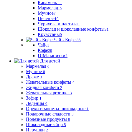
Карамель
11
Мармелад
15
Мучное
7
Печенье
19
Чурчхела и пастила
0
Шоколад и шоколадные конфеты
31
Круассаны
0
Чай - Кофе
85
Чай
63
Кофе
20
DIM-напитки
2
Для детей
Мармелад
0
Мучное
0
Драже
3
Жевательные конфеты
4
Жидкая конфета
2
Жевательная резинка
3
Зефир
1
Леденцы
0
Орехи и монеты шоколадные
1
Подарочные сладости
3
Полезные продукты
0
Шоколадные яйца
5
Игрушки
2