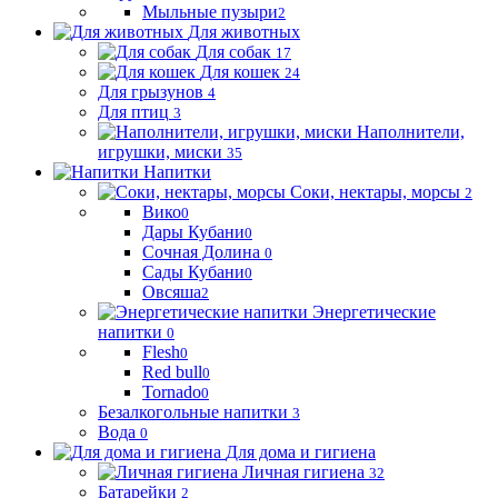
Мыльные пузыри
2
Для животных
Для собак
17
Для кошек
24
Для грызунов
4
Для птиц
3
Наполнители,
игрушки, миски
35
Напитки
Соки, нектары, морсы
2
Вико
0
Дары Кубани
0
Сочная Долина
0
Сады Кубани
0
Овсяша
2
Энергетические
напитки
0
Flesh
0
Red bull
0
Tornado
0
Безалкогольные напитки
3
Вода
0
Для дома и гигиена
Личная гигиена
32
Батарейки
2