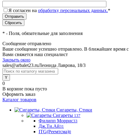
Я согласен на
обработку персональных данных.
*
*
- Поля, обязательные для заполнения
Сообщение отправлено
Ваше сообщение успешно отправлено. В ближайшее время с
Вами свяжется наш специалист
Закрыть окно
sales@arbalet23.ru
Леонида Лаврова, 18/3
0
В корзине
пока пусто
Оформить заказ
Каталог товаров
Сигареты, Стики
Сигареты
137
Филипп Моррис
33
Дж.Ти.Ай
31
ITG(Реемтсма)
0