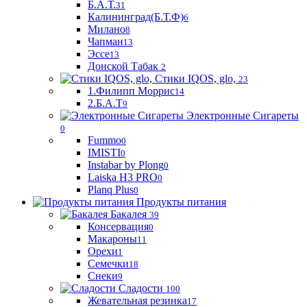
Б.А.Т.
31
Калининград(Б.Т.Ф)
6
Милано
8
Чапман
13
Эссе
13
Донской Табак
2
Стики IQOS, glo,
23
1.Филипп Моррис
14
2.Б.А.Т
9
Электронные Сигареты
0
Fummo
0
IMISTI
0
Instabar by Plong
0
Laiska H3 PRO
0
Planq Plus
0
Продукты питания
Бакалея
39
Консервация
0
Макароны
11
Орехи
1
Семечки
18
Снеки
9
Сладости
100
Жевательная резинка
17