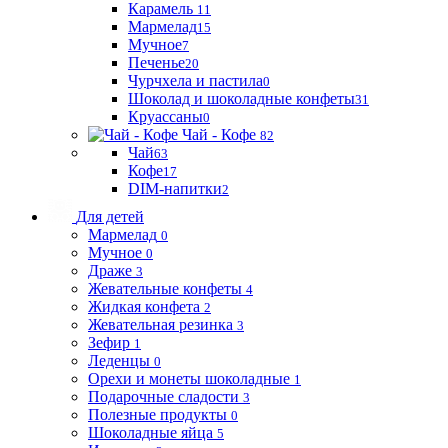
Карамель
11
Мармелад
15
Мучное
7
Печенье
20
Чурчхела и пастила
0
Шоколад и шоколадные конфеты
31
Круассаны
0
Чай - Кофе
82
Чай
63
Кофе
17
DIM-напитки
2
Для детей
Мармелад
0
Мучное
0
Драже
3
Жевательные конфеты
4
Жидкая конфета
2
Жевательная резинка
3
Зефир
1
Леденцы
0
Орехи и монеты шоколадные
1
Подарочные сладости
3
Полезные продукты
0
Шоколадные яйца
5