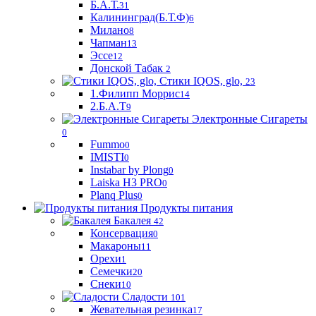
Б.А.Т.
31
Калининград(Б.Т.Ф)
6
Милано
8
Чапман
13
Эссе
12
Донской Табак
2
Стики IQOS, glo,
23
1.Филипп Моррис
14
2.Б.А.Т
9
Электронные Сигареты
0
Fummo
0
IMISTI
0
Instabar by Plong
0
Laiska H3 PRO
0
Planq Plus
0
Продукты питания
Бакалея
42
Консервация
0
Макароны
11
Орехи
1
Семечки
20
Снеки
10
Сладости
101
Жевательная резинка
17