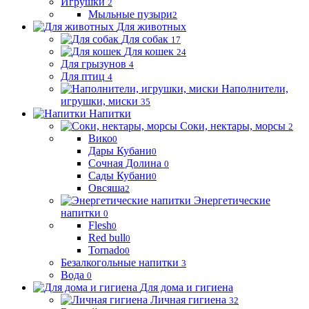
Игрушки
2
Мыльные пузыри
2
Для животных
Для собак
17
Для кошек
24
Для грызунов
4
Для птиц
4
Наполнители,
игрушки, миски
35
Напитки
Соки, нектары, морсы
2
Вико
0
Дары Кубани
0
Сочная Долина
0
Сады Кубани
0
Овсяша
2
Энергетические
напитки
0
Flesh
0
Red bull
0
Tornado
0
Безалкогольные напитки
3
Вода
0
Для дома и гигиена
Личная гигиена
32