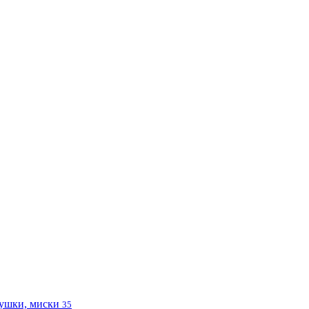
ушки, миски
35