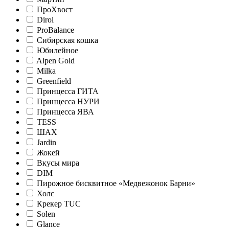
ПроХвост
Dirol
ProBalance
Сибирская кошка
Юбилейное
Alpen Gold
Milka
Greenfield
Принцесса ГИТА
Принцесса НУРИ
Принцесса ЯВА
TESS
ШАХ
Jardin
Жокей
Вкусы мира
DIM
Пирожное бисквитное «Медвежонок Барни»
Холс
Крекер TUC
Solen
Glance