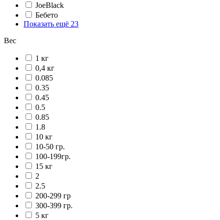
JoeBlack
Бебето
Показать ещё 23
Вес
1 кг
0,4 кг
0.085
0.35
0.45
0.5
0.85
1.8
10 кг
10-50 гр.
100-199гр.
15 кг
2
2.5
200-299 гр
300-399 гр.
5 кг