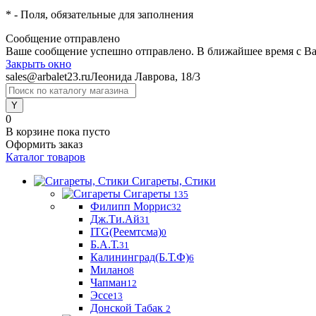
*
- Поля, обязательные для заполнения
Сообщение отправлено
Ваше сообщение успешно отправлено. В ближайшее время с Ва
Закрыть окно
sales@arbalet23.ru
Леонида Лаврова, 18/3
0
В корзине
пока пусто
Оформить заказ
Каталог товаров
Сигареты, Стики
Сигареты
135
Филипп Моррис
32
Дж.Ти.Ай
31
ITG(Реемтсма)
0
Б.А.Т.
31
Калининград(Б.Т.Ф)
6
Милано
8
Чапман
12
Эссе
13
Донской Табак
2