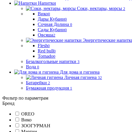
Напитки
Соки, нектары, морсы
2
Вико
0
Дары Кубани
0
Сочная Долина
0
Сады Кубани
0
Овсяша
2
Энергетические напитк
Flesh
0
Red bull
0
Tornado
0
Безалкогольные напитки
3
Вода
0
Для дома и гигиена
Личная гигиена
32
Батарейки
2
Бумажная продукция
1
Фильтр по параметрам
Бренд
OREO
Вико
ЗООГУРМАН
Мартин