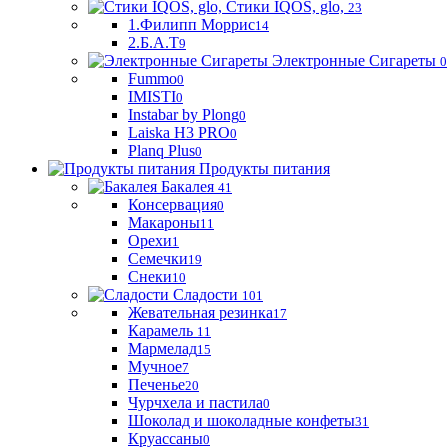
Стики IQOS, glo,
23
1.Филипп Моррис
14
2.Б.А.Т
9
Электронные Сигареты
0
Fummo
0
IMISTI
0
Instabar by Plong
0
Laiska H3 PRO
0
Planq Plus
0
Продукты питания
Бакалея
41
Консервация
0
Макароны
11
Орехи
1
Семечки
19
Снеки
10
Сладости
101
Жевательная резинка
17
Карамель
11
Мармелад
15
Мучное
7
Печенье
20
Чурчхела и пастила
0
Шоколад и шоколадные конфеты
31
Круассаны
0