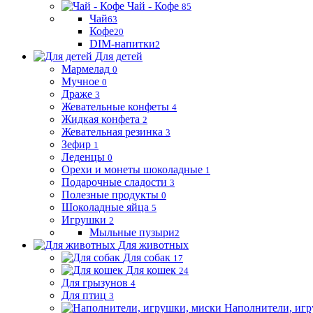
Чай - Кофе
85
Чай
63
Кофе
20
DIM-напитки
2
Для детей
Мармелад
0
Мучное
0
Драже
3
Жевательные конфеты
4
Жидкая конфета
2
Жевательная резинка
3
Зефир
1
Леденцы
0
Орехи и монеты шоколадные
1
Подарочные сладости
3
Полезные продукты
0
Шоколадные яйца
5
Игрушки
2
Мыльные пузыри
2
Для животных
Для собак
17
Для кошек
24
Для грызунов
4
Для птиц
3
Наполнители, игр