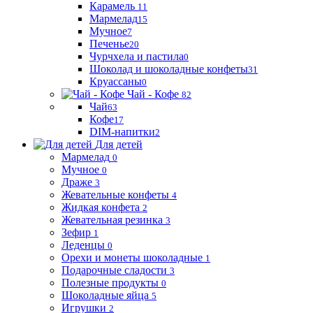
Карамель
11
Мармелад
15
Мучное
7
Печенье
20
Чурчхела и пастила
0
Шоколад и шоколадные конфеты
31
Круассаны
0
Чай - Кофе
82
Чай
63
Кофе
17
DIM-напитки
2
Для детей
Мармелад
0
Мучное
0
Драже
3
Жевательные конфеты
4
Жидкая конфета
2
Жевательная резинка
3
Зефир
1
Леденцы
0
Орехи и монеты шоколадные
1
Подарочные сладости
3
Полезные продукты
0
Шоколадные яйца
5
Игрушки
2