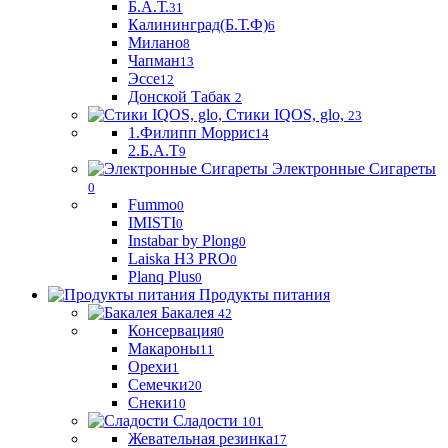
Б.А.Т.
31
Калининград(Б.Т.Ф)
6
Милано
8
Чапман
13
Эссе
12
Донской Табак
2
Стики IQOS, glo,
23
1.Филипп Моррис
14
2.Б.А.Т
9
Электронные Сигареты
0
Fummo
0
IMISTI
0
Instabar by Plong
0
Laiska H3 PRO
0
Planq Plus
0
Продукты питания
Бакалея
42
Консервация
0
Макароны
11
Орехи
1
Семечки
20
Снеки
10
Сладости
101
Жевательная резинка
17