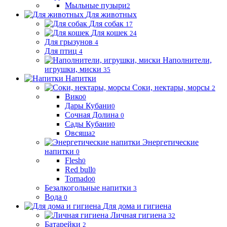
Мыльные пузыри
2
Для животных
Для собак
17
Для кошек
24
Для грызунов
4
Для птиц
4
Наполнители,
игрушки, миски
35
Напитки
Соки, нектары, морсы
2
Вико
0
Дары Кубани
0
Сочная Долина
0
Сады Кубани
0
Овсяша
2
Энергетические
напитки
0
Flesh
0
Red bull
0
Tornado
0
Безалкогольные напитки
3
Вода
0
Для дома и гигиена
Личная гигиена
32
Батарейки
2