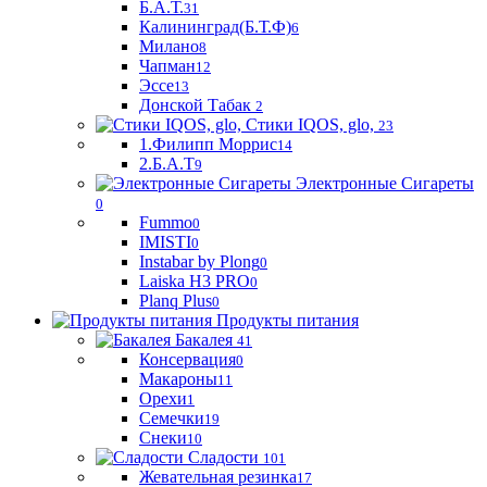
Б.А.Т.
31
Калининград(Б.Т.Ф)
6
Милано
8
Чапман
12
Эссе
13
Донской Табак
2
Стики IQOS, glo,
23
1.Филипп Моррис
14
2.Б.А.Т
9
Электронные Сигареты
0
Fummo
0
IMISTI
0
Instabar by Plong
0
Laiska H3 PRO
0
Planq Plus
0
Продукты питания
Бакалея
41
Консервация
0
Макароны
11
Орехи
1
Семечки
19
Снеки
10
Сладости
101
Жевательная резинка
17