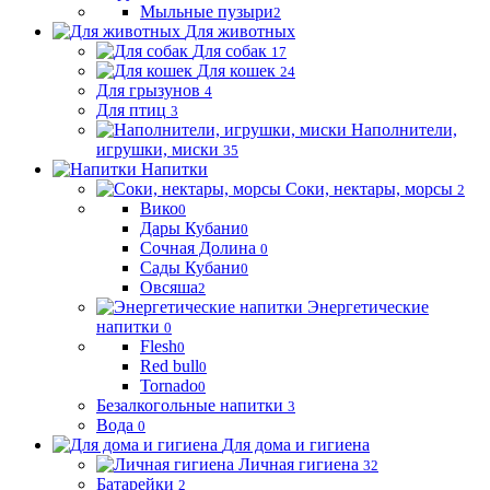
Мыльные пузыри
2
Для животных
Для собак
17
Для кошек
24
Для грызунов
4
Для птиц
3
Наполнители,
игрушки, миски
35
Напитки
Соки, нектары, морсы
2
Вико
0
Дары Кубани
0
Сочная Долина
0
Сады Кубани
0
Овсяша
2
Энергетические
напитки
0
Flesh
0
Red bull
0
Tornado
0
Безалкогольные напитки
3
Вода
0
Для дома и гигиена
Личная гигиена
32
Батарейки
2