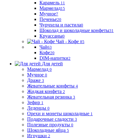
Карамель
11
Мармелад
15
Мучное
7
Печенье
20
Чурчхела и пастила
0
Шоколад и шоколадные конфеты
31
Круассаны
0
Чай - Кофе
85
Чай
63
Кофе
20
DIM-напитки
2
Для детей
Мармелад
0
Мучное
0
Драже
3
Жевательные конфеты
4
Жидкая конфета
2
Жевательная резинка
3
Зефир
1
Леденцы
0
Орехи и монеты шоколадные
1
Подарочные сладости
3
Полезные продукты
0
Шоколадные яйца
5
Игрушки
2