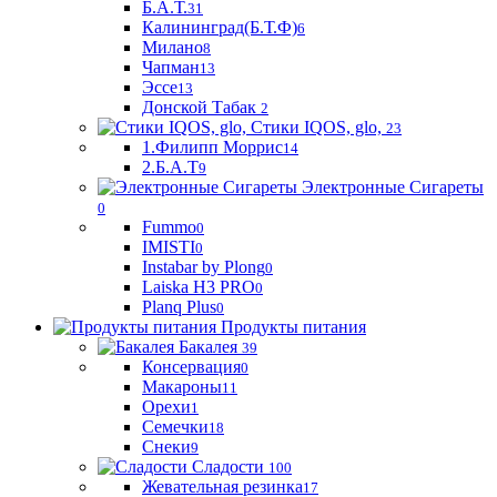
Б.А.Т.
31
Калининград(Б.Т.Ф)
6
Милано
8
Чапман
13
Эссе
13
Донской Табак
2
Стики IQOS, glo,
23
1.Филипп Моррис
14
2.Б.А.Т
9
Электронные Сигареты
0
Fummo
0
IMISTI
0
Instabar by Plong
0
Laiska H3 PRO
0
Planq Plus
0
Продукты питания
Бакалея
39
Консервация
0
Макароны
11
Орехи
1
Семечки
18
Снеки
9
Сладости
100
Жевательная резинка
17