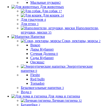
Мыльные пузыри
2
Для животных
Для собак
17
Для кошек
24
Для грызунов
4
Для птиц
3
Наполнители,
игрушки, миски
35
Напитки
Соки, нектары, морсы
2
Вико
0
Дары Кубани
0
Сочная Долина
0
Сады Кубани
0
Овсяша
2
Энергетические
напитки
0
Flesh
0
Red bull
0
Tornado
0
Безалкогольные напитки
3
Вода
0
Для дома и гигиена
Личная гигиена
32
Батарейки
2