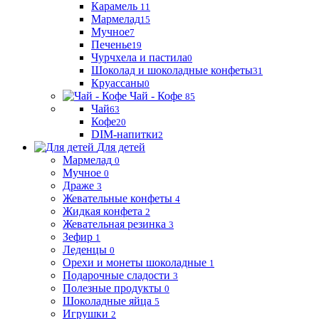
Карамель
11
Мармелад
15
Мучное
7
Печенье
19
Чурчхела и пастила
0
Шоколад и шоколадные конфеты
31
Круассаны
0
Чай - Кофе
85
Чай
63
Кофе
20
DIM-напитки
2
Для детей
Мармелад
0
Мучное
0
Драже
3
Жевательные конфеты
4
Жидкая конфета
2
Жевательная резинка
3
Зефир
1
Леденцы
0
Орехи и монеты шоколадные
1
Подарочные сладости
3
Полезные продукты
0
Шоколадные яйца
5
Игрушки
2