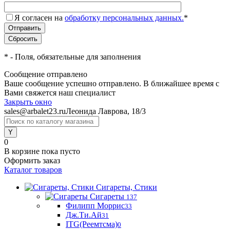
Я согласен на
обработку персональных данных.
*
*
- Поля, обязательные для заполнения
Сообщение отправлено
Ваше сообщение успешно отправлено. В ближайшее время с
Вами свяжется наш специалист
Закрыть окно
sales@arbalet23.ru
Леонида Лаврова, 18/3
0
В корзине
пока пусто
Оформить заказ
Каталог товаров
Сигареты, Стики
Сигареты
137
Филипп Моррис
33
Дж.Ти.Ай
31
ITG(Реемтсма)
0