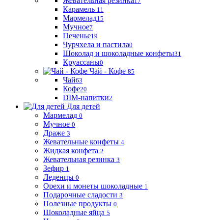
Жевательная резинка
17
Карамель
11
Мармелад
15
Мучное
7
Печенье
19
Чурчхела и пастила
0
Шоколад и шоколадные конфеты
31
Круассаны
0
Чай - Кофе
85
Чай
63
Кофе
20
DIM-напитки
2
Для детей
Мармелад
0
Мучное
0
Драже
3
Жевательные конфеты
4
Жидкая конфета
2
Жевательная резинка
3
Зефир
1
Леденцы
0
Орехи и монеты шоколадные
1
Подарочные сладости
3
Полезные продукты
0
Шоколадные яйца
5