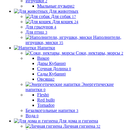
Игрушки
2
Мыльные пузыри
2
Для животных
Для собак
17
Для кошек
24
Для грызунов
4
Для птиц
3
Наполнители,
игрушки, миски
35
Напитки
Соки, нектары, морсы
2
Вико
0
Дары Кубани
0
Сочная Долина
0
Сады Кубани
0
Овсяша
2
Энергетические
напитки
0
Flesh
0
Red bull
0
Tornado
0
Безалкогольные напитки
3
Вода
0
Для дома и гигиена
Личная гигиена
32