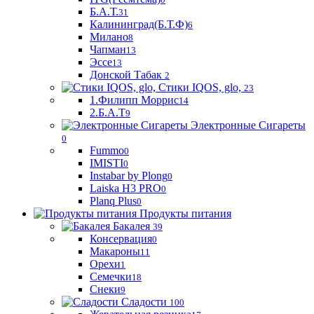
Б.А.Т.
31
Калининград(Б.Т.Ф)
6
Милано
8
Чапман
13
Эссе
13
Донской Табак
2
Стики IQOS, glo,
23
1.Филипп Моррис
14
2.Б.А.Т
9
Электронные Сигареты
0
Fummo
0
IMISTI
0
Instabar by Plong
0
Laiska H3 PRO
0
Planq Plus
0
Продукты питания
Бакалея
39
Консервация
0
Макароны
11
Орехи
1
Семечки
18
Снеки
9
Сладости
100