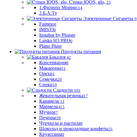
Стики IQOS, glo,
23
1.Филипп Моррис
14
2.Б.А.Т
9
Электронные Сигареты
0
Fummo
0
IMISTI
0
Instabar by Plong
0
Laiska H3 PRO
0
Planq Plus
0
Продукты питания
Бакалея
42
Консервация
0
Макароны
11
Орехи
1
Семечки
20
Снеки
10
Сладости
101
Жевательная резинка
17
Карамель
11
Мармелад
15
Мучное
7
Печенье
20
Чурчхела и пастила
0
Шоколад и шоколадные конфеты
31
Круассаны
0