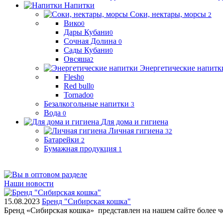
Напитки
Соки, нектары, морсы
2
Вико
0
Дары Кубани
0
Сочная Долина
0
Сады Кубани
0
Овсяша
2
Энергетические напитк
Flesh
0
Red bull
0
Tornado
0
Безалкогольные напитки
3
Вода
0
Для дома и гигиена
Личная гигиена
32
Батарейки
2
Бумажная продукция
1
Наши новости
15.08.2023
Бренд "Сибирская кошка"
Бренд «Сибирская кошка» представлен на нашем сайте более 