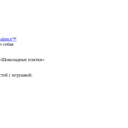
Balance™
и собак
а «Шоколадные плитки»
стей с игрушкой.