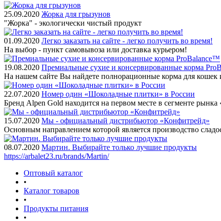
25.09.2020
Жорка для грызунов
"Жорка" - экологически чистый продукт
01.09.2020
Легко заказать на сайте - легко получить во время!
На выбор - пункт самовывоза или доставка курьером!
19.08.2020
Премиальные сухие и консервированные корма Pro
На нашем сайте Вы найдете полнорационные корма для кошек 
22.07.2020
Номер один «Шоколадные плитки» в России
Бренд Alpen Gold находится на первом месте в сегменте рынк
15.07.2020
Мы - официальный дистрибьютор «Конфитрейд»
Основным направлением которой является производство сладо
08.07.2020
Мартин. Выбирайте только лучшие продукты
https://arbalet23.ru/brands/Martin/
Оптовый каталог
•
Каталог товаров
•
Продукты питания
•