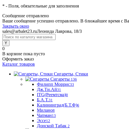
*
- Поля, обязательные для заполнения
Сообщение отправлено
Ваше сообщение успешно отправлено. В ближайшее время с Ва
Закрыть окно
sales@arbalet23.ru
Леонида Лаврова, 18/3
0
В корзине
пока пусто
Оформить заказ
Каталог товаров
Сигареты, Стики
Сигареты
136
Филипп Моррис
33
Дж.Ти.Ай
31
ITG(Реемтсма)
0
Б.А.Т.
31
Калининград(Б.Т.Ф)
6
Милано
8
Чапман
13
Эссе
12
Донской Табак
2