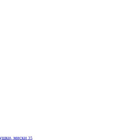
ушки, миски
35