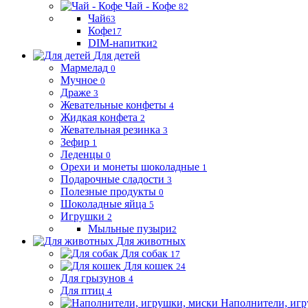
Чай - Кофе
82
Чай
63
Кофе
17
DIM-напитки
2
Для детей
Мармелад
0
Мучное
0
Драже
3
Жевательные конфеты
4
Жидкая конфета
2
Жевательная резинка
3
Зефир
1
Леденцы
0
Орехи и монеты шоколадные
1
Подарочные сладости
3
Полезные продукты
0
Шоколадные яйца
5
Игрушки
2
Мыльные пузыри
2
Для животных
Для собак
17
Для кошек
24
Для грызунов
4
Для птиц
4
Наполнители, игр