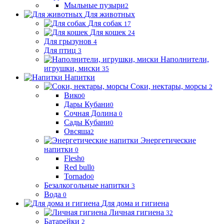
Мыльные пузыри
2
Для животных
Для собак
17
Для кошек
24
Для грызунов
4
Для птиц
3
Наполнители,
игрушки, миски
35
Напитки
Соки, нектары, морсы
2
Вико
0
Дары Кубани
0
Сочная Долина
0
Сады Кубани
0
Овсяша
2
Энергетические
напитки
0
Flesh
0
Red bull
0
Tornado
0
Безалкогольные напитки
3
Вода
0
Для дома и гигиена
Личная гигиена
32
Батарейки
2