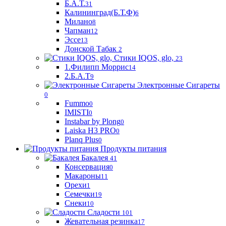
Б.А.Т.
31
Калининград(Б.Т.Ф)
6
Милано
8
Чапман
12
Эссе
13
Донской Табак
2
Стики IQOS, glo,
23
1.Филипп Моррис
14
2.Б.А.Т
9
Электронные Сигареты
0
Fummo
0
IMISTI
0
Instabar by Plong
0
Laiska H3 PRO
0
Planq Plus
0
Продукты питания
Бакалея
41
Консервация
0
Макароны
11
Орехи
1
Семечки
19
Снеки
10
Сладости
101
Жевательная резинка
17