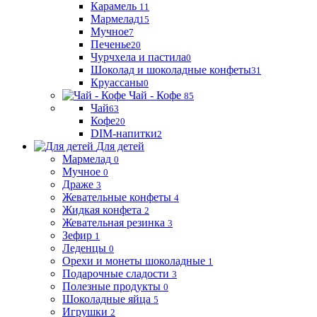
Карамель
11
Мармелад
15
Мучное
7
Печенье
20
Чурчхела и пастила
0
Шоколад и шоколадные конфеты
31
Круассаны
0
Чай - Кофе
85
Чай
63
Кофе
20
DIM-напитки
2
Для детей
Мармелад
0
Мучное
0
Драже
3
Жевательные конфеты
4
Жидкая конфета
2
Жевательная резинка
3
Зефир
1
Леденцы
0
Орехи и монеты шоколадные
1
Подарочные сладости
3
Полезные продукты
0
Шоколадные яйца
5
Игрушки
2