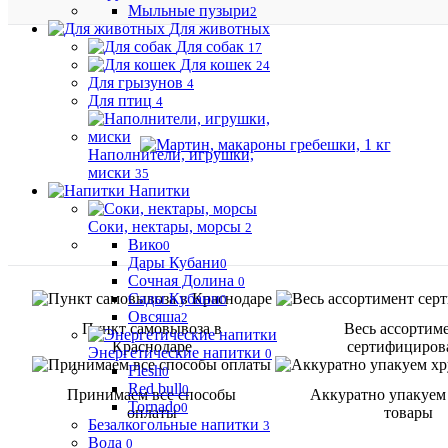
Мыльные пузыри
2
Для животных
Для собак
17
Для кошек
24
Для грызунов
4
Для птиц
4
Наполнители, игрушки,
миски
35
Напитки
Соки, нектары, морсы
2
Вико
0
Дары Кубани
0
Сочная Долина
0
Сады Кубани
0
Овсяша
2
Пункт самовывоза в
Весь ассортим
Краснодаре
сертифициров
Энергетические напитки
0
Flesh
0
Red bull
0
Принимаем все способы
Аккуратно упакуем
Tornado
0
оплаты
товары
Безалкогольные напитки
3
Вода
0