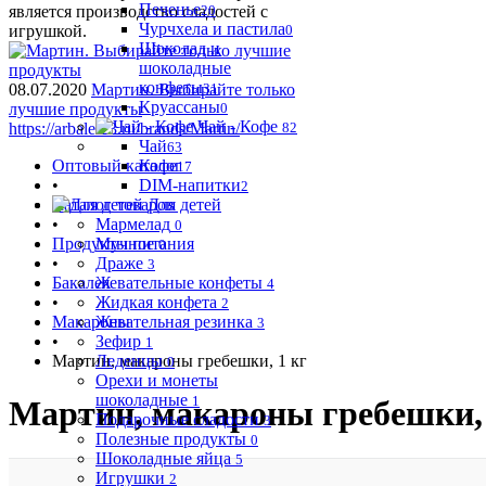
Печенье
является производство сладостей с
20
Чурчхела и пастила
игрушкой.
0
Шоколад и
шоколадные
конфеты
08.07.2020
Мартин. Выбирайте только
31
Круассаны
лучшие продукты
0
Чай - Кофе
https://arbalet23.ru/brands/Martin/
82
Чай
63
Оптовый каталог
Кофе
17
•
DIM-напитки
2
Каталог товаров
Для детей
•
Мармелад
0
Продукты питания
Мучное
0
•
Драже
3
Бакалея
Жевательные конфеты
4
•
Жидкая конфета
2
Макароны
Жевательная резинка
3
•
Зефир
1
Мартин, макароны гребешки, 1 кг
Леденцы
0
Орехи и монеты
шоколадные
1
Мартин, макароны гребешки, 
Подарочные сладости
3
Полезные продукты
0
Шоколадные яйца
5
Игрушки
2