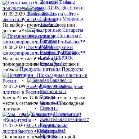
Донской Табак
2
Стики
IQOS, glo,
01.09.2020
Легко заказать на сайте -
23
1.Филипп Моррис
легко получить во время!
14
2.Б.А.Т
На выбор - пункт самовывоза или
9
доставка курьером!
Электронные Сигареты
0
Fummo
0
IMISTI
19.08.2020
Премиальные сухие и
0
Instabar by Plong
консервированные корма ProBalance™
0
Laiska H3 PRO
На нашем сайте Вы найдете
0
Planq Plus
полнорационные корма для кошек и
0
Продукты
собак
питания
Бакалея
42
Консервация
22.07.2020
Номер один «Шоколадные
0
Макароны
плитки» в России
11
Орехи
Бренд Alpen Gold находится на первом
1
Семечки
месте в сегменте рынка «Шоколадные
20
Снеки
плитки»
10
Сладости
101
Жевательная резинка
17
Карамель
15.07.2020
Мы - официальный
11
Мармелад
дистрибьютор «Конфитрейд»
15
Мучное
Основным направлением которой
7