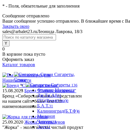
*
- Поля, обязательные для заполнения
Сообщение отправлено
Ваше сообщение успешно отправлено. В ближайшее время с Ва
Закрыть окно
sales@arbalet23.ru
Леонида Лаврова, 18/3
0
В корзине
пока пусто
Оформить заказ
Каталог товаров
Сигареты,
Стики
Наши новости
Сигареты
136
Филипп Моррис
15.08.2023
Бренд "Сибирская кошка"
33
Дж.Ти.Ай
Бренд «Сибирская кошка» представлен
31
ITG(Реемтсма)
на нашем сайте более чем 120
0
Б.А.Т.
наименованиями.
31
Калининград(Б.Т.Ф)
6
Милано
8
Чапман
25.09.2020
Жорка для грызунов
13
Эссе
"Жорка" - экологически чистый продукт
12