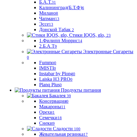
Б.А.Т.
31
Калининград(Б.Т.Ф)
6
Милано
8
Чапман
13
Эссе
13
Донской Табак
2
Стики IQOS, glo,
23
1.Филипп Моррис
14
2.Б.А.Т
9
Электронные Сигареты
0
Fummo
0
IMISTI
0
Instabar by Plong
0
Laiska H3 PRO
0
Planq Plus
0
Продукты питания
Бакалея
39
Консервация
0
Макароны
11
Орехи
1
Семечки
18
Снеки
9
Сладости
100
Жевательная резинка
17