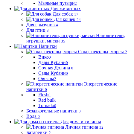
Мыльные пузыри
2
Для животных
Для собак
17
Для кошек
24
Для грызунов
4
Для птиц
3
Наполнители,
игрушки, миски
35
Напитки
Соки, нектары, морсы
2
Вико
0
Дары Кубани
0
Сочная Долина
0
Сады Кубани
0
Овсяша
2
Энергетические
напитки
0
Flesh
0
Red bull
0
Tornado
0
Безалкогольные напитки
3
Вода
0
Для дома и гигиена
Личная гигиена
32
Батарейки
2