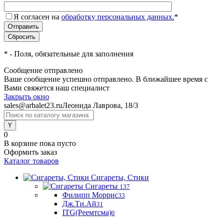
Я согласен на
обработку персональных данных.
*
*
- Поля, обязательные для заполнения
Сообщение отправлено
Ваше сообщение успешно отправлено. В ближайшее время с
Вами свяжется наш специалист
Закрыть окно
sales@arbalet23.ru
Леонида Лаврова, 18/3
0
В корзине
пока пусто
Оформить заказ
Каталог товаров
Сигареты, Стики
Сигареты
137
Филипп Моррис
33
Дж.Ти.Ай
31
ITG(Реемтсма)
0