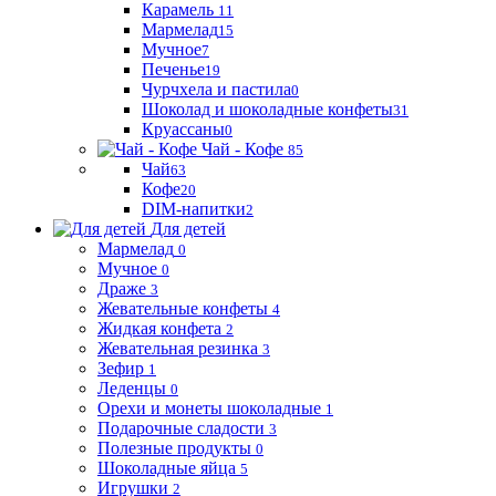
Карамель
11
Мармелад
15
Мучное
7
Печенье
19
Чурчхела и пастила
0
Шоколад и шоколадные конфеты
31
Круассаны
0
Чай - Кофе
85
Чай
63
Кофе
20
DIM-напитки
2
Для детей
Мармелад
0
Мучное
0
Драже
3
Жевательные конфеты
4
Жидкая конфета
2
Жевательная резинка
3
Зефир
1
Леденцы
0
Орехи и монеты шоколадные
1
Подарочные сладости
3
Полезные продукты
0
Шоколадные яйца
5
Игрушки
2