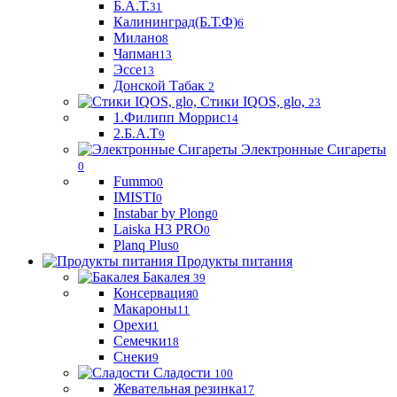
Б.А.Т.
31
Калининград(Б.Т.Ф)
6
Милано
8
Чапман
13
Эссе
13
Донской Табак
2
Стики IQOS, glo,
23
1.Филипп Моррис
14
2.Б.А.Т
9
Электронные Сигареты
0
Fummo
0
IMISTI
0
Instabar by Plong
0
Laiska H3 PRO
0
Planq Plus
0
Продукты питания
Бакалея
39
Консервация
0
Макароны
11
Орехи
1
Семечки
18
Снеки
9
Сладости
100
Жевательная резинка
17