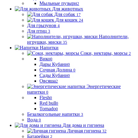
Мыльные пузыри
2
Для животных
Для собак
17
Для кошек
24
Для грызунов
4
Для птиц
3
Наполнители,
игрушки, миски
35
Напитки
Соки, нектары, морсы
2
Вико
0
Дары Кубани
0
Сочная Долина
0
Сады Кубани
0
Овсяша
2
Энергетические
напитки
0
Flesh
0
Red bull
0
Tornado
0
Безалкогольные напитки
3
Вода
0
Для дома и гигиена
Личная гигиена
32
Батарейки
2