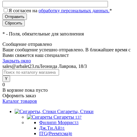
Я согласен на
обработку персональных данных.
*
*
- Поля, обязательные для заполнения
Сообщение отправлено
Ваше сообщение успешно отправлено. В ближайшее время с
Вами свяжется наш специалист
Закрыть окно
sales@arbalet23.ru
Леонида Лаврова, 18/3
0
В корзине
пока пусто
Оформить заказ
Каталог товаров
Сигареты, Стики
Сигареты
137
Филипп Моррис
33
Дж.Ти.Ай
31
ITG(Реемтсма)
0