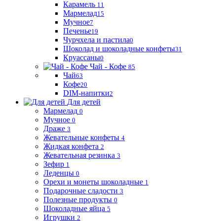
Карамель
11
Мармелад
15
Мучное
7
Печенье
19
Чурчхела и пастила
0
Шоколад и шоколадные конфеты
31
Круассаны
0
Чай - Кофе
85
Чай
63
Кофе
20
DIM-напитки
2
Для детей
Мармелад
0
Мучное
0
Драже
3
Жевательные конфеты
4
Жидкая конфета
2
Жевательная резинка
3
Зефир
1
Леденцы
0
Орехи и монеты шоколадные
1
Подарочные сладости
3
Полезные продукты
0
Шоколадные яйца
5
Игрушки
2