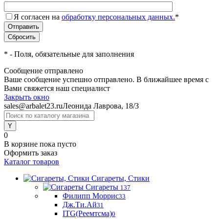
Я согласен на
обработку персональных данных.
*
*
- Поля, обязательные для заполнения
Сообщение отправлено
Ваше сообщение успешно отправлено. В ближайшее время с
Вами свяжется наш специалист
Закрыть окно
sales@arbalet23.ru
Леонида Лаврова, 18/3
0
В корзине
пока пусто
Оформить заказ
Каталог товаров
Сигареты, Стики
Сигареты
137
Филипп Моррис
33
Дж.Ти.Ай
31
ITG(Реемтсма)
0