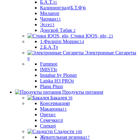
Б.А.Т.
31
Калининград(Б.Т.Ф)
6
Милано
8
Чапман
13
Эссе
13
Донской Табак
2
Стики IQOS, glo,
23
1.Филипп Моррис
14
2.Б.А.Т
9
Электронные Сигареты
0
Fummo
0
IMISTI
0
Instabar by Plong
0
Laiska H3 PRO
0
Planq Plus
0
Продукты питания
Бакалея
39
Консервация
0
Макароны
11
Орехи
1
Семечки
18
Снеки
9
Сладости
100
Жевательная резинка
17