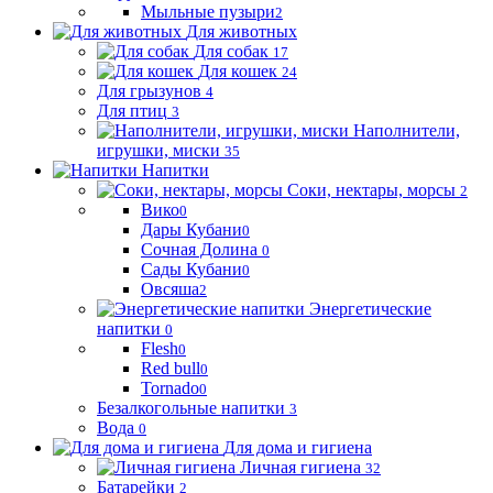
Мыльные пузыри
2
Для животных
Для собак
17
Для кошек
24
Для грызунов
4
Для птиц
3
Наполнители,
игрушки, миски
35
Напитки
Соки, нектары, морсы
2
Вико
0
Дары Кубани
0
Сочная Долина
0
Сады Кубани
0
Овсяша
2
Энергетические
напитки
0
Flesh
0
Red bull
0
Tornado
0
Безалкогольные напитки
3
Вода
0
Для дома и гигиена
Личная гигиена
32
Батарейки
2