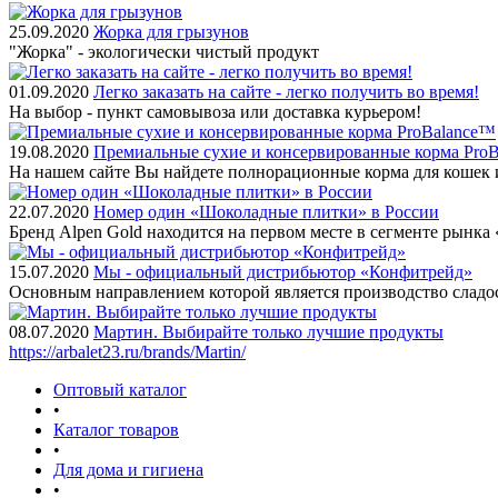
25.09.2020
Жорка для грызунов
"Жорка" - экологически чистый продукт
01.09.2020
Легко заказать на сайте - легко получить во время!
На выбор - пункт самовывоза или доставка курьером!
19.08.2020
Премиальные сухие и консервированные корма Pro
На нашем сайте Вы найдете полнорационные корма для кошек 
22.07.2020
Номер один «Шоколадные плитки» в России
Бренд Alpen Gold находится на первом месте в сегменте рынк
15.07.2020
Мы - официальный дистрибьютор «Конфитрейд»
Основным направлением которой является производство сладо
08.07.2020
Мартин. Выбирайте только лучшие продукты
https://arbalet23.ru/brands/Martin/
Оптовый каталог
•
Каталог товаров
•
Для дома и гигиена
•