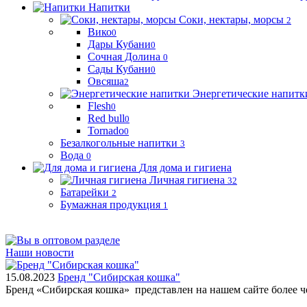
Напитки
Соки, нектары, морсы
2
Вико
0
Дары Кубани
0
Сочная Долина
0
Сады Кубани
0
Овсяша
2
Энергетические напитк
Flesh
0
Red bull
0
Tornado
0
Безалкогольные напитки
3
Вода
0
Для дома и гигиена
Личная гигиена
32
Батарейки
2
Бумажная продукция
1
Наши новости
15.08.2023
Бренд "Сибирская кошка"
Бренд «Сибирская кошка» представлен на нашем сайте более 