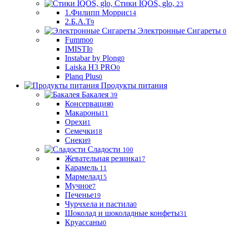
Стики IQOS, glo,
23
1.Филипп Моррис
14
2.Б.А.Т
9
Электронные Сигареты
0
Fummo
0
IMISTI
0
Instabar by Plong
0
Laiska H3 PRO
0
Planq Plus
0
Продукты питания
Бакалея
39
Консервация
0
Макароны
11
Орехи
1
Семечки
18
Снеки
9
Сладости
100
Жевательная резинка
17
Карамель
11
Мармелад
15
Мучное
7
Печенье
19
Чурчхела и пастила
0
Шоколад и шоколадные конфеты
31
Круассаны
0