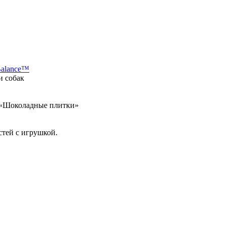
Balance™
и собак
а «Шоколадные плитки»
стей с игрушкой.