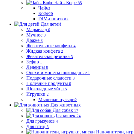
Чай - Кофе
85
Чай
63
Кофе
20
DIM-напитки
2
Для детей
Мармелад
0
Мучное
0
Драже
3
Жевательные конфеты
4
Жидкая конфета
2
Жевательная резинка
3
Зефир
1
Леденцы
0
Орехи и монеты шоколадные
1
Подарочные сладости
3
Полезные продукты
0
Шоколадные яйца
5
Игрушки
2
Мыльные пузыри
2
Для животных
Для собак
17
Для кошек
24
Для грызунов
4
Для птиц
3
Наполнители, игр