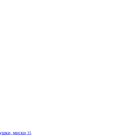
ушки, миски
35