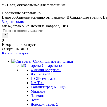
*
- Поля, обязательные для заполнения
Сообщение отправлено
Ваше сообщение успешно отправлено. В ближайшее время с Ва
Закрыть окно
sales@arbalet23.ru
Леонида Лаврова, 18/3
0
В корзине
пока пусто
Оформить заказ
Каталог товаров
Сигареты, Стики
Сигареты
137
Филипп Моррис
33
Дж.Ти.Ай
31
ITG(Реемтсма)
0
Б.А.Т.
31
Калининград(Б.Т.Ф)
6
Милано
8
Чапман
13
Эссе
13
Донской Табак
2