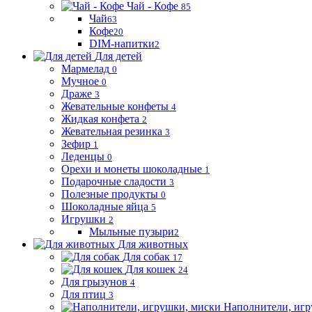
Чай - Кофе
85
Чай
63
Кофе
20
DIM-напитки
2
Для детей
Мармелад
0
Мучное
0
Драже
3
Жевательные конфеты
4
Жидкая конфета
2
Жевательная резинка
3
Зефир
1
Леденцы
0
Орехи и монеты шоколадные
1
Подарочные сладости
3
Полезные продукты
0
Шоколадные яйца
5
Игрушки
2
Мыльные пузыри
2
Для животных
Для собак
17
Для кошек
24
Для грызунов
4
Для птиц
3
Наполнители, игр