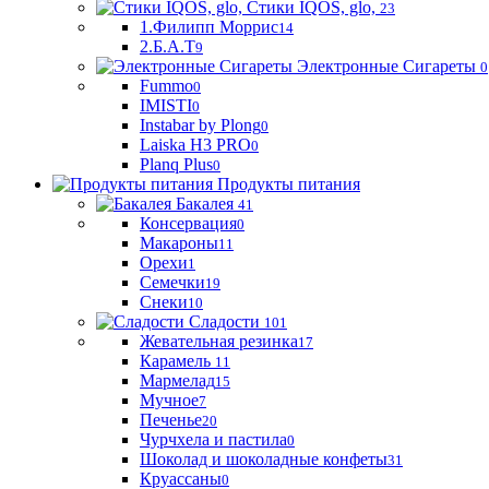
Стики IQOS, glo,
23
1.Филипп Моррис
14
2.Б.А.Т
9
Электронные Сигареты
0
Fummo
0
IMISTI
0
Instabar by Plong
0
Laiska H3 PRO
0
Planq Plus
0
Продукты питания
Бакалея
41
Консервация
0
Макароны
11
Орехи
1
Семечки
19
Снеки
10
Сладости
101
Жевательная резинка
17
Карамель
11
Мармелад
15
Мучное
7
Печенье
20
Чурчхела и пастила
0
Шоколад и шоколадные конфеты
31
Круассаны
0