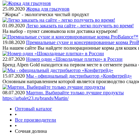
25.09.2020
Жорка для грызунов
"Жорка" - экологически чистый продукт
01.09.2020
Легко заказать на сайте - легко получить во время!
На выбор - пункт самовывоза или доставка курьером!
19.08.2020
Премиальные сухие и консервированные корма Pro
На нашем сайте Вы найдете полнорационные корма для кошек 
22.07.2020
Номер один «Шоколадные плитки» в России
Бренд Alpen Gold находится на первом месте в сегменте рынк
15.07.2020
Мы - официальный дистрибьютор «Конфитрейд»
Основным направлением которой является производство сладо
08.07.2020
Мартин. Выбирайте только лучшие продукты
https://arbalet23.ru/brands/Martin/
Оптовый каталог
•
Все производители
•
Сочная долина