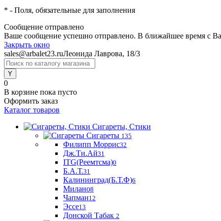
*
- Поля, обязательные для заполнения
Сообщение отправлено
Ваше сообщение успешно отправлено. В ближайшее время с Ва
Закрыть окно
sales@arbalet23.ru
Леонида Лаврова, 18/3
0
В корзине
пока пусто
Оформить заказ
Каталог товаров
Сигареты, Стики
Сигареты
135
Филипп Моррис
32
Дж.Ти.Ай
31
ITG(Реемтсма)
0
Б.А.Т.
31
Калининград(Б.Т.Ф)
6
Милано
8
Чапман
12
Эссе
13
Донской Табак
2