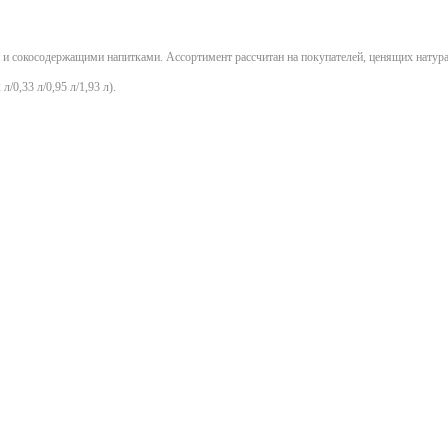
и сокосодержащими напитками. Ассортимент рассчитан на покупателей, ценящих натура
0,33 л/0,95 л/1,93 л).