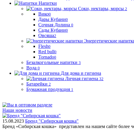
Напитки
Соки, нектары, морсы
2
Вико
0
Дары Кубани
0
Сочная Долина
0
Сады Кубани
0
Овсяша
2
Энергетические напитк
Flesh
0
Red bull
0
Tornado
0
Безалкогольные напитки
3
Вода
0
Для дома и гигиена
Личная гигиена
32
Батарейки
2
Бумажная продукция
1
Наши новости
15.08.2023
Бренд "Сибирская кошка"
Бренд «Сибирская кошка» представлен на нашем сайте более 