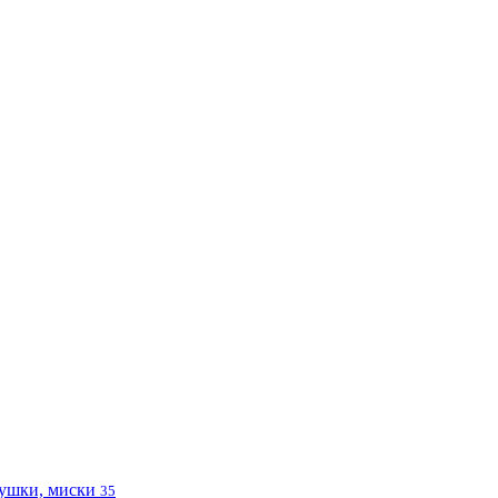
ушки, миски
35