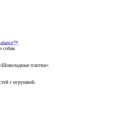
Balance™
и собак
а «Шоколадные плитки»
стей с игрушкой.