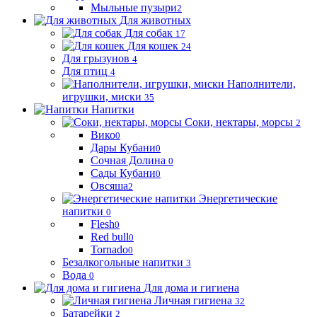
Мыльные пузыри
2
Для животных
Для собак
17
Для кошек
24
Для грызунов
4
Для птиц
4
Наполнители,
игрушки, миски
35
Напитки
Соки, нектары, морсы
2
Вико
0
Дары Кубани
0
Сочная Долина
0
Сады Кубани
0
Овсяша
2
Энергетические
напитки
0
Flesh
0
Red bull
0
Tornado
0
Безалкогольные напитки
3
Вода
0
Для дома и гигиена
Личная гигиена
32
Батарейки
2