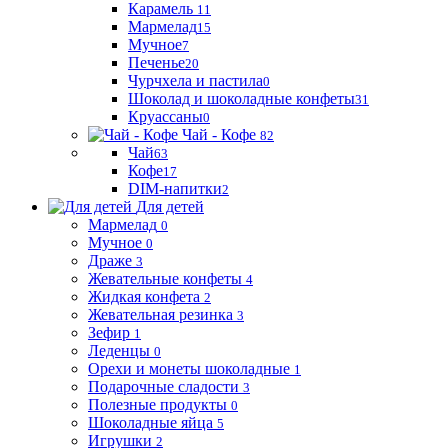
Карамель
11
Мармелад
15
Мучное
7
Печенье
20
Чурчхела и пастила
0
Шоколад и шоколадные конфеты
31
Круассаны
0
Чай - Кофе
82
Чай
63
Кофе
17
DIM-напитки
2
Для детей
Мармелад
0
Мучное
0
Драже
3
Жевательные конфеты
4
Жидкая конфета
2
Жевательная резинка
3
Зефир
1
Леденцы
0
Орехи и монеты шоколадные
1
Подарочные сладости
3
Полезные продукты
0
Шоколадные яйца
5
Игрушки
2