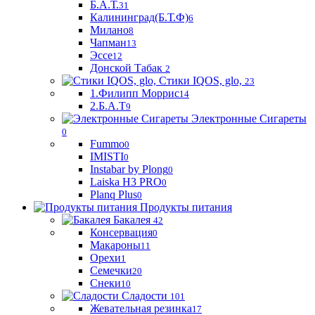
Б.А.Т.
31
Калининград(Б.Т.Ф)
6
Милано
8
Чапман
13
Эссе
12
Донской Табак
2
Стики IQOS, glo,
23
1.Филипп Моррис
14
2.Б.А.Т
9
Электронные Сигареты
0
Fummo
0
IMISTI
0
Instabar by Plong
0
Laiska H3 PRO
0
Planq Plus
0
Продукты питания
Бакалея
42
Консервация
0
Макароны
11
Орехи
1
Семечки
20
Снеки
10
Сладости
101
Жевательная резинка
17