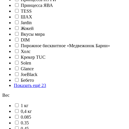
Принцесса ЯВА
TESS
ШАХ
Jardin
Жокей
Вкусы мира
DIM
Пирожное бисквитное «Медвежонок Барни»
Холс
Крекер TUC
Solen
Glance
JoeBlack
Бебето
Показать ещё 23
Вес
1 кг
0,4 кг
0.085
0.35
0.45