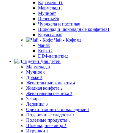
Карамель
11
Мармелад
15
Мучное
7
Печенье
20
Чурчхела и пастила
0
Шоколад и шоколадные конфеты
31
Круассаны
0
Чай - Кофе
82
Чай
63
Кофе
17
DIM-напитки
2
Для детей
Мармелад
0
Мучное
0
Драже
3
Жевательные конфеты
4
Жидкая конфета
2
Жевательная резинка
3
Зефир
1
Леденцы
0
Орехи и монеты шоколадные
1
Подарочные сладости
3
Полезные продукты
0
Шоколадные яйца
5
Игрушки
2