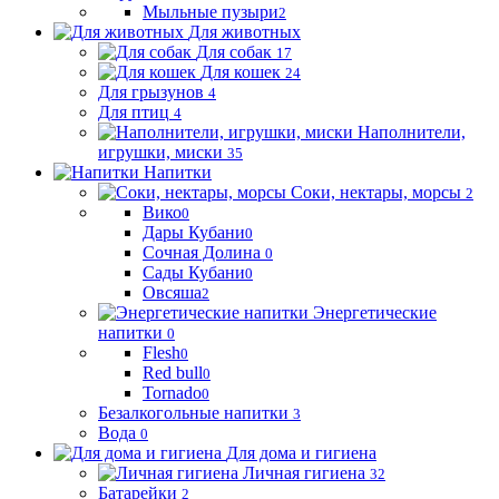
Мыльные пузыри
2
Для животных
Для собак
17
Для кошек
24
Для грызунов
4
Для птиц
4
Наполнители,
игрушки, миски
35
Напитки
Соки, нектары, морсы
2
Вико
0
Дары Кубани
0
Сочная Долина
0
Сады Кубани
0
Овсяша
2
Энергетические
напитки
0
Flesh
0
Red bull
0
Tornado
0
Безалкогольные напитки
3
Вода
0
Для дома и гигиена
Личная гигиена
32
Батарейки
2