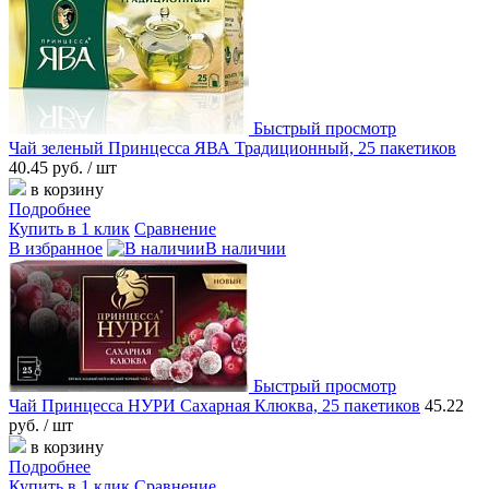
Быстрый просмотр
Чай зеленый Принцесса ЯВА Традиционный, 25 пакетиков
40.45 руб.
/ шт
в корзину
Подробнее
Купить в 1 клик
Сравнение
В избранное
В наличии
Быстрый просмотр
Чай Принцесса НУРИ Сахарная Клюква, 25 пакетиков
45.22
руб.
/ шт
в корзину
Подробнее
Купить в 1 клик
Сравнение