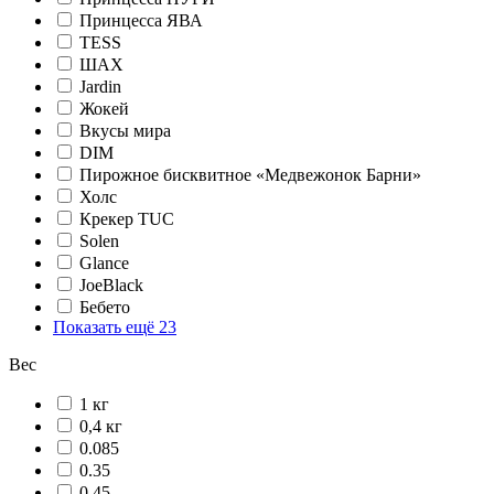
Принцесса ЯВА
TESS
ШАХ
Jardin
Жокей
Вкусы мира
DIM
Пирожное бисквитное «Медвежонок Барни»
Холс
Крекер TUC
Solen
Glance
JoeBlack
Бебето
Показать ещё 23
Вес
1 кг
0,4 кг
0.085
0.35
0.45