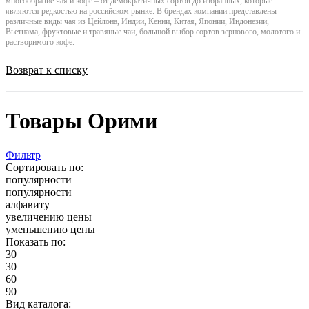
многообразие чая и кофе – от демократичных сортов до избранных, которые
являются редкостью на российском рынке. В брендах компании представлены
различные виды чая из Цейлона, Индии, Кении, Китая, Японии, Индонезии,
Вьетнама, фруктовые и травяные чаи, большой выбор сортов зернового, молотого и
растворимого кофе.
Возврат к списку
Товары Орими
Фильтр
Сортировать по:
популярности
популярности
алфавиту
увеличению цены
уменьшению цены
Показать по:
30
30
60
90
Вид каталога: