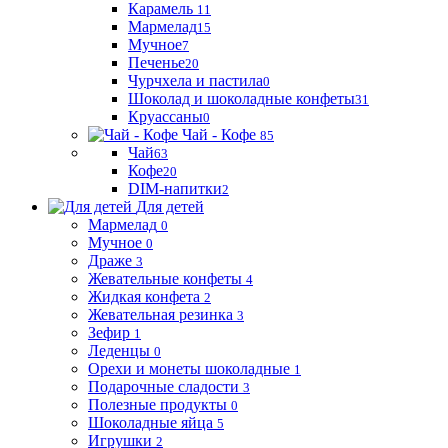
Карамель
11
Мармелад
15
Мучное
7
Печенье
20
Чурчхела и пастила
0
Шоколад и шоколадные конфеты
31
Круассаны
0
Чай - Кофе
85
Чай
63
Кофе
20
DIM-напитки
2
Для детей
Мармелад
0
Мучное
0
Драже
3
Жевательные конфеты
4
Жидкая конфета
2
Жевательная резинка
3
Зефир
1
Леденцы
0
Орехи и монеты шоколадные
1
Подарочные сладости
3
Полезные продукты
0
Шоколадные яйца
5
Игрушки
2