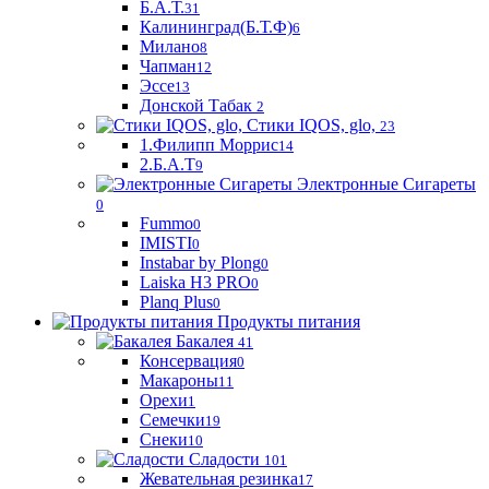
Б.А.Т.
31
Калининград(Б.Т.Ф)
6
Милано
8
Чапман
12
Эссе
13
Донской Табак
2
Стики IQOS, glo,
23
1.Филипп Моррис
14
2.Б.А.Т
9
Электронные Сигареты
0
Fummo
0
IMISTI
0
Instabar by Plong
0
Laiska H3 PRO
0
Planq Plus
0
Продукты питания
Бакалея
41
Консервация
0
Макароны
11
Орехи
1
Семечки
19
Снеки
10
Сладости
101
Жевательная резинка
17