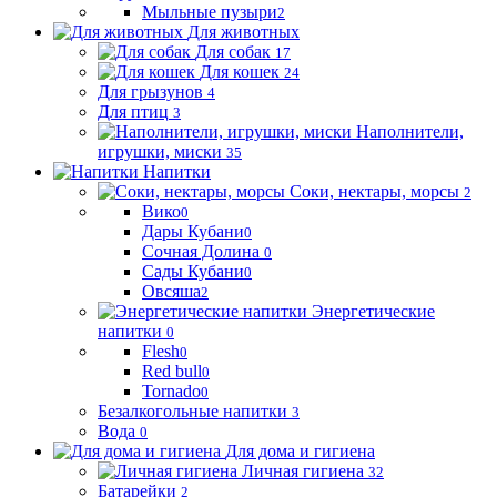
Мыльные пузыри
2
Для животных
Для собак
17
Для кошек
24
Для грызунов
4
Для птиц
3
Наполнители,
игрушки, миски
35
Напитки
Соки, нектары, морсы
2
Вико
0
Дары Кубани
0
Сочная Долина
0
Сады Кубани
0
Овсяша
2
Энергетические
напитки
0
Flesh
0
Red bull
0
Tornado
0
Безалкогольные напитки
3
Вода
0
Для дома и гигиена
Личная гигиена
32
Батарейки
2