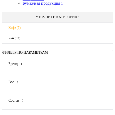
Бумажная продукция
1
УТОЧНИТЕ КАТЕГОРИЮ:
Кофе (7)
Чай (63)
ФИЛЬТР ПО ПАРАМЕТРАМ
Бренд
OREO
Вико
Вес
ЗООГУРМАН
1 кг
Мартин
0,4 кг
ПроХвост
Состав
0.085
Показать ещё 23
Говядина
0.35
Кролик