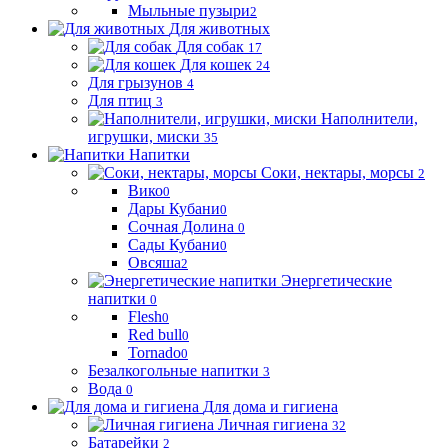
Мыльные пузыри
2
Для животных
Для собак
17
Для кошек
24
Для грызунов
4
Для птиц
3
Наполнители,
игрушки, миски
35
Напитки
Соки, нектары, морсы
2
Вико
0
Дары Кубани
0
Сочная Долина
0
Сады Кубани
0
Овсяша
2
Энергетические
напитки
0
Flesh
0
Red bull
0
Tornado
0
Безалкогольные напитки
3
Вода
0
Для дома и гигиена
Личная гигиена
32
Батарейки
2