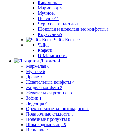
Карамель
11
Мармелад
15
Мучное
7
Печенье
20
Чурчхела и пастила
0
Шоколад и шоколадные конфеты
31
Круассаны
0
Чай - Кофе
85
Чай
63
Кофе
20
DIM-напитки
2
Для детей
Мармелад
0
Мучное
0
Драже
3
Жевательные конфеты
4
Жидкая конфета
2
Жевательная резинка
3
Зефир
1
Леденцы
0
Орехи и монеты шоколадные
1
Подарочные сладости
3
Полезные продукты
0
Шоколадные яйца
5
Игрушки
2