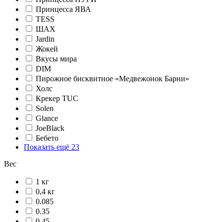
Принцесса ЯВА
TESS
ШАХ
Jardin
Жокей
Вкусы мира
DIM
Пирожное бисквитное «Медвежонок Барни»
Холс
Крекер TUC
Solen
Glance
JoeBlack
Бебето
Показать ещё 23
Вес
1 кг
0,4 кг
0.085
0.35
0.45