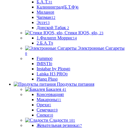
Б.А.Т.
31
Калининград(Б.Т.Ф)
6
Милано
8
Чапман
12
Эссе
13
Донской Табак
2
Стики IQOS, glo,
23
1.Филипп Моррис
14
2.Б.А.Т
9
Электронные Сигареты
0
Fummo
0
IMISTI
0
Instabar by Plong
0
Laiska H3 PRO
0
Planq Plus
0
Продукты питания
Бакалея
41
Консервация
0
Макароны
11
Орехи
1
Семечки
19
Снеки
10
Сладости
101
Жевательная резинка
17