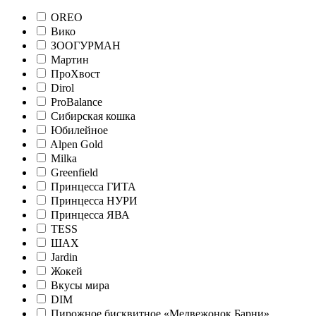
OREO
Вико
ЗООГУРМАН
Мартин
ПроХвост
Dirol
ProBalance
Сибирская кошка
Юбилейное
Alpen Gold
Milka
Greenfield
Принцесса ГИТА
Принцесса НУРИ
Принцесса ЯВА
TESS
ШАХ
Jardin
Жокей
Вкусы мира
DIM
Пирожное бисквитное «Медвежонок Барни»