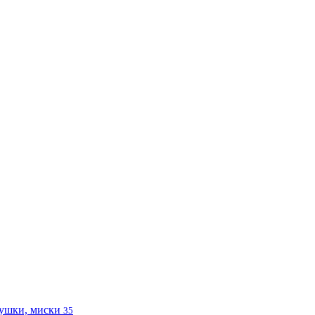
ушки, миски
35