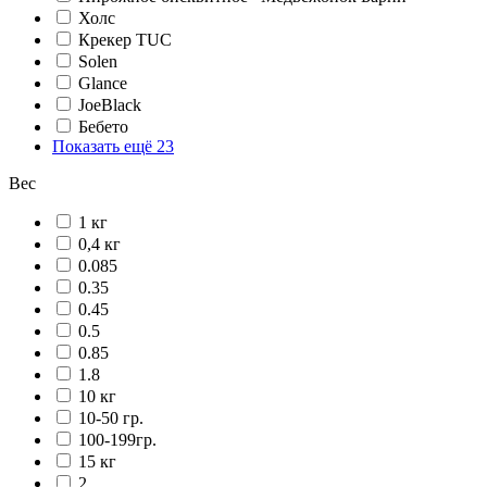
Холс
Крекер TUC
Solen
Glance
JoeBlack
Бебето
Показать ещё 23
Вес
1 кг
0,4 кг
0.085
0.35
0.45
0.5
0.85
1.8
10 кг
10-50 гр.
100-199гр.
15 кг
2