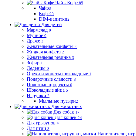
Чай - Кофе
85
Чай
63
Кофе
20
DIM-напитки
2
Для детей
Мармелад
0
Мучное
0
Драже
3
Жевательные конфеты
4
Жидкая конфета
2
Жевательная резинка
3
Зефир
1
Леденцы
0
Орехи и монеты шоколадные
1
Подарочные сладости
3
Полезные продукты
0
Шоколадные яйца
5
Игрушки
2
Мыльные пузыри
2
Для животных
Для собак
17
Для кошек
24
Для грызунов
4
Для птиц
3
Наполнители, игр