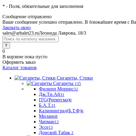
*
- Поля, обязательные для заполнения
Сообщение отправлено
Ваше сообщение успешно отправлено. В ближайшее время с Ва
Закрыть окно
sales@arbalet23.ru
Леонида Лаврова, 18/3
0
В корзине
пока пусто
Оформить заказ
Каталог товаров
Сигареты, Стики
Сигареты
135
Филипп Моррис
32
Дж.Ти.Ай
31
ITG(Реемтсма)
0
Б.А.Т.
31
Калининград(Б.Т.Ф)
6
Милано
8
Чапман
12
Эссе
13
Донской Табак
2