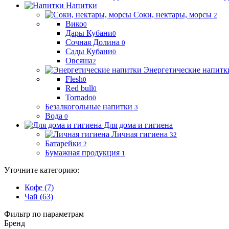
Напитки
Соки, нектары, морсы
2
Вико
0
Дары Кубани
0
Сочная Долина
0
Сады Кубани
0
Овсяша
2
Энергетические напитк
Flesh
0
Red bull
0
Tornado
0
Безалкогольные напитки
3
Вода
0
Для дома и гигиена
Личная гигиена
32
Батарейки
2
Бумажная продукция
1
Уточните категорию:
Кофе (7)
Чай (63)
Фильтр по параметрам
Бренд