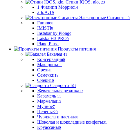
Стики IQOS, glo,
23
1.Филипп Моррис
14
2.Б.А.Т
9
Электронные Сигареты
0
Fummo
0
IMISTI
0
Instabar by Plong
0
Laiska H3 PRO
0
Planq Plus
0
Продукты питания
Бакалея
41
Консервация
0
Макароны
11
Орехи
1
Семечки
19
Снеки
10
Сладости
101
Жевательная резинка
17
Карамель
11
Мармелад
15
Мучное
7
Печенье
20
Чурчхела и пастила
0
Шоколад и шоколадные конфеты
31
Круассаны
0